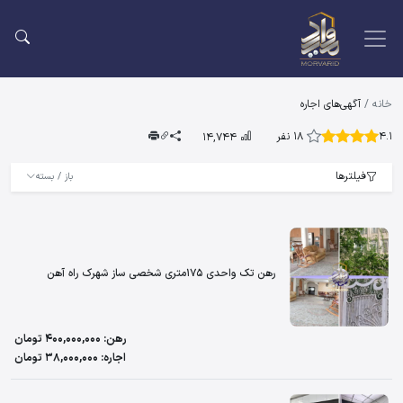
خانه
/
آگهی‌های اجاره
آگهی‌های رهن و اجاره
4.1
18 نفر
14,744
فیلترها
باز / بسته
رهن تک واحدی 175متری شخصی ساز شهرک راه آهن
رهن: 400,000,000 تومان
اجاره: 38,000,000 تومان