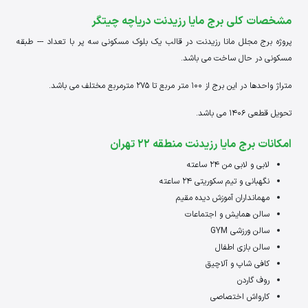
مشخصات کلی برج مایا رزیدنت دریاچه چیتگر
پروژه برج مجلل مانا رزیدنت در قالب یک بلوک مسکونی سه پر با تعداد --- طبقه
مسکونی در حال ساخت می باشد.
متراژ واحدها در این برج از 100 متر مربع تا 275 مترمربع مختلف می باشد.
تحویل قطعی 1406 می باشد.
امکانات برج مایا رزیدنت منطقه 22 تهران
لابی و لابی من 24 ساعته
نگهبانی و تیم سکوریتی 24 ساعته
مهمانداران آموزش دیده مقیم
سالن همایش و اجتماعات
سالن ورزشی GYM
سالن بازی اطفال
کافی شاپ و آلاچیق
روف گاردن
کارواش اختصاصی