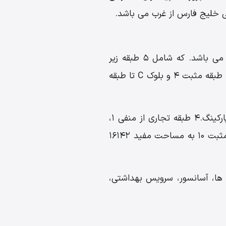
ی خلیج فارس از غرب می باشد.
مساحت زمین ملاک تراکم 8884 متر مربع، متراژ کل سازه 80283 متر مربع و در کل 17 طبقه می باشد. که شامل 5 طبقه زیر
زمین، 2 طبقه همکف و 10طبقه روی همکف است .کل مجموعه شامل 3 بلوک A,B,C بلوک A وB تا طبقه مثبت 4 و بلوک C تا طبقه
4 طبقه پارکینگ از منفی 5 الی منفی 2 به مساحت مفید 11537 متر مربع مجموعا 923 واحد پارکینگ.4 طبقه تجاری از منفی 1،
همکف اول، همکف دوم، مثبت 1 به مساحت مفید 14126 مترمربع.9 طبقه اداری از مثبت 2 الی مثبت 10 به مساحت مفید 16142
 پله ها، آسانسور، سرویس بهداشتی،