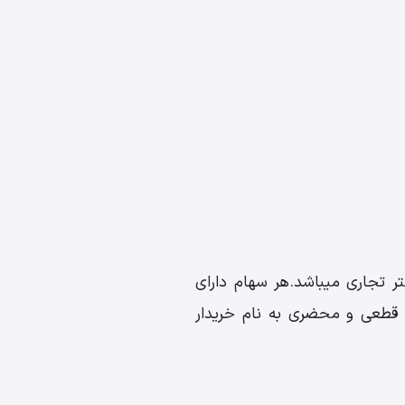
 المپیا سنتر به صورت سهامی واگذار میشود و سهام های آن بصورت ترکیبی 2متر اداری-1متر تجاری میباشد.هر سهام دارای
ت قطعی و محضری به نام خریدار