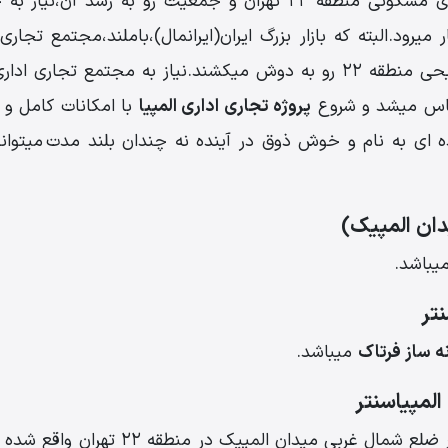
در کنار حجم انبوهی از پروژه های مسکونی منطقه 22 تهران و جمعیت
 میرود.البته که بازار بزرگ ایران(ایرانمال)،باملند،مجتمع تجا
ساس میشد و شروع
پروژه تجاری اداری المپیا
با امکانات کامل و ل
ازنده ای به نام و خوش ذوق در آینده نه چندان بلند مدت میتو
دان المپیک)
یباشد.
تر
ه ساز فرتاک
میباشد.
لمپیاسنتر
مجتمع تجاری_ اداری المپیک، در ضلع شمال غ