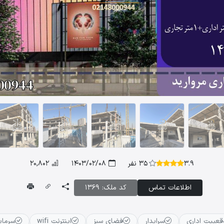
3.9
35 نفر
1403/02/08
20,802
اطلاعات تماس
کد ملک: 1369
قعییت اداری
سرایدار
فضای سبز
اینترنت wifi
سرمای