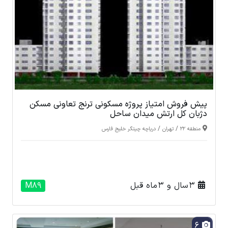
پیش فروش امتیاز پروژه مسکونی ترنج تعاونی مسکن
دژبان کل ارتش میدان ساحل
/
/
منطقه 22
تهران
دریاچه چیتگر خلیج فارس
3 سال و 3 ماه قبل
M89
6