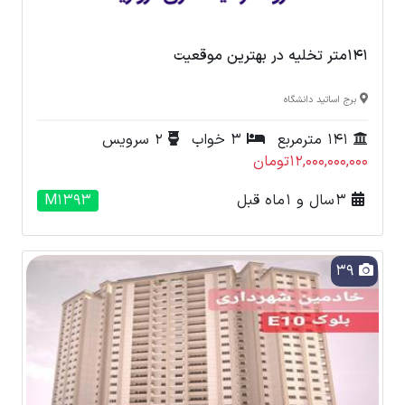
۱۴۱متر تخلیه در بهترین موقعیت
برج اساتید دانشگاه
141 مترمربع
3 خواب
2 سرویس
12,000,000,000تومان
3 سال و 1 ماه قبل
M1393
39