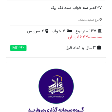
۱۳۷متر سه خواب سند تک برگ
برج اساتید دانشگاه
137 مترمربع
3 خواب
2 سرویس
16,440,000,000تومان
3 سال و 1 ماه قبل
M1392