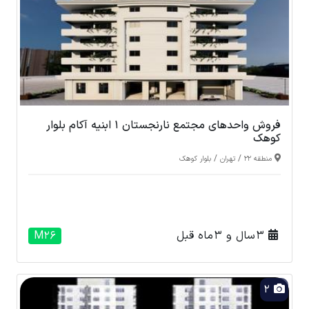
فروش واحدهای مجتمع نارنجستان 1 ابنیه آکام بلوار
کوهک
/
/
منطقه 22
تهران
بلوار کوهک
3 سال و 3 ماه قبل
M26
2