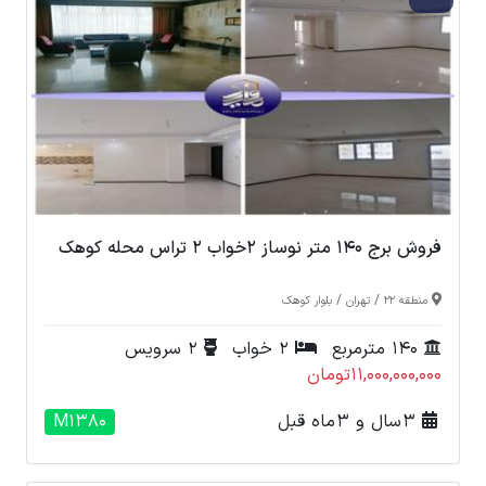
فروش برج 140 متر نوساز 2خواب 2 تراس محله کوهک
/
/
منطقه 22
تهران
بلوار کوهک
140 مترمربع
2 خواب
2 سرویس
11,000,000,000تومان
3 سال و 3 ماه قبل
M1380