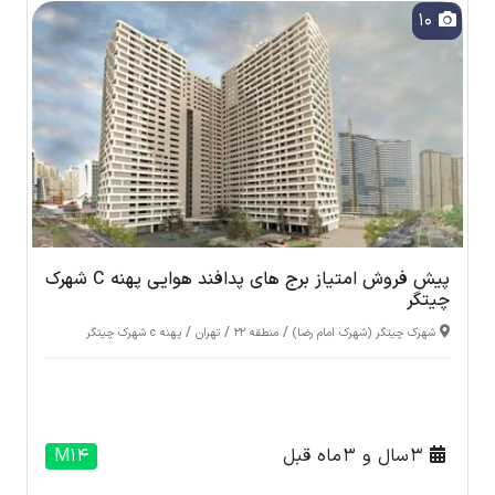
10
پیش فروش امتیاز برج های پدافند هوایی پهنه C شهرک
چیتگر
/
/
/
شهرک چیتگر (شهرک امام رضا)
منطقه 22
تهران
پهنه c شهرک چیتگر
3 سال و 3 ماه قبل
M14