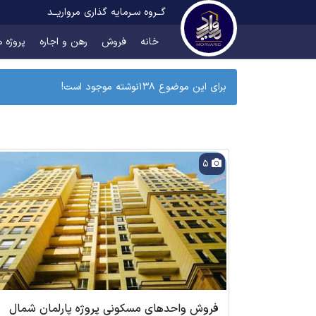
گــروه سـرمایه گذاری مرواریــد
خانه
فروش
رهن و اجاره
پروژه ه
برای این موضوع 138نوشته موجود است!
5
فروش واحدهای مسکونی پروژه پارلمان شمال