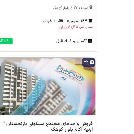
/
منطقه 22
بلوار کوهک
164 مترمربع
3 خواب
11,480,000,000تومان
3 سال و 1 ماه قبل
M1390
32
فروش واحدهای مجتمع مسکونی نارنجستان 2
ابنیه آکام بلوار کوهک