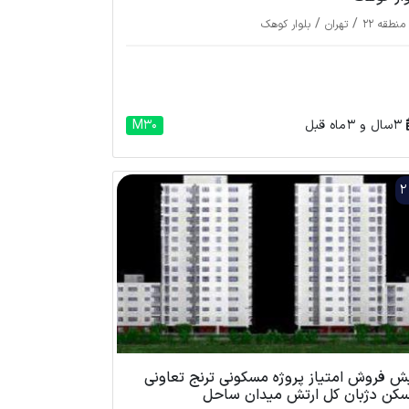
/
/
منطقه 22
تهران
بلوار کوهک
3 سال و 3 ماه قبل
M30
ش فروش امتیاز پروژه مسکونی ترنج تعاونی
کن دژبان کل ارتش میدان ساحل