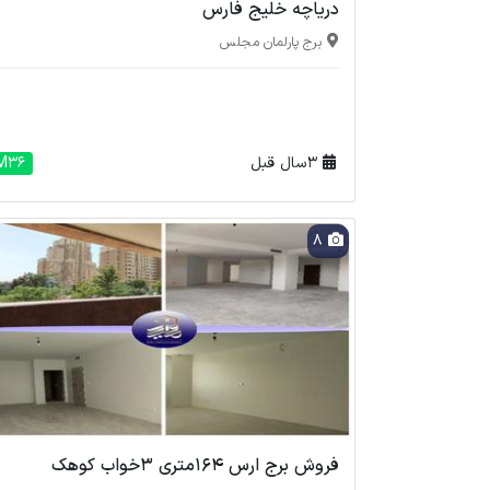
دریاچه خلیج فارس
برج پارلمان مجلس
3 سال قبل
M36
8
فروش برج ارس 164متری 3خواب کوهک