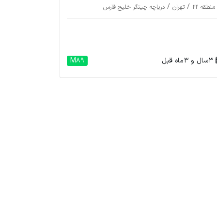
/
/
منطقه 22
تهران
دریاچه چیتگر خلیج فارس
3 سال و 3 ماه قبل
M89