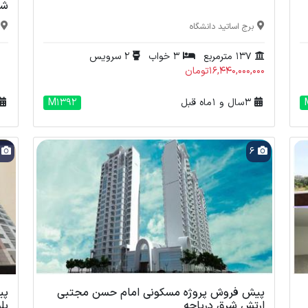
شه
برج اساتید دانشگاه
137 مترمربع
3 خواب
2 سرویس
16,440,000,000تومان
3 سال و 1 ماه قبل
M1392
7
6
پیش فروش پروژه مسکونی امام حسن مجتبی
ارتش شرق دریاچه
بل