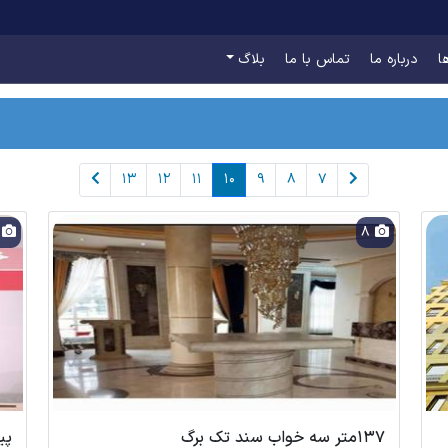
ا
درباره ما
تماس با ما
بلاگ
13
12
11
10
9
8
7
9
8
۱۳۷متر سه خواب سند تک برگ
پی