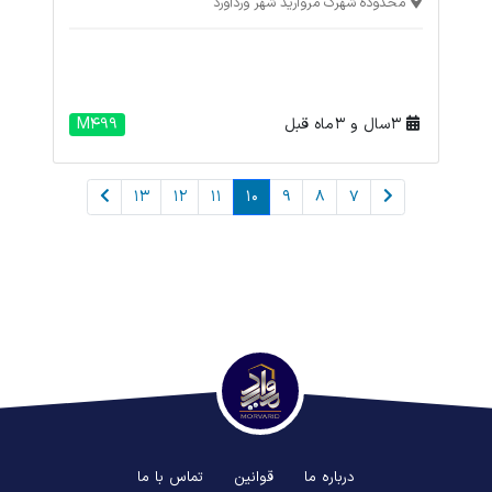
محدوده شهرک مروارید شهر وردآورد
3 سال و 3 ماه قبل
M499
13
12
11
10
9
8
7
درباره ما
قوانین
تماس با ما