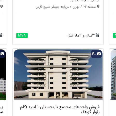
/
/
منطقه 22
تهران
دریاچه چیتگر خلیج فارس
3 سال و 2 ماه قبل
M78
2
40
فروش واحدهای مجتمع نارنجستان 1 ابنیه آکام
پی
بلوار کوهک
مس