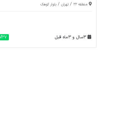
/
/
منطقه 22
تهران
بلوار کوهک
3 سال و 3 ماه قبل
M27