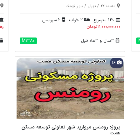
/
/
منطقه 22
تهران
بلوار کوهک
140 مترمربع
2 خواب
2 سرویس
11,000,000,000تومان
رهن : 000
3 سال و 3 ماه قبل
M1380
16
پروژه رومنس مروارید شهر تعاونی توسعه مسکن
همت