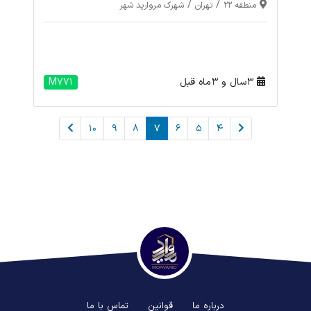
/
/
منطقه 22
تهران
شهرک مروارید شهر
3 سال و 3 ماه قبل
M771
10
9
8
7
6
5
4
درباره ما
قوانین
تماس با ما