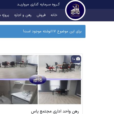
گــروه سـرمایه گذاری مرواریــد
خانه
فروش
رهن و اجاره
پروژه ه
برای این موضوع 117نوشته موجود است!
10
رهن واحد اداری مجتمع یاس