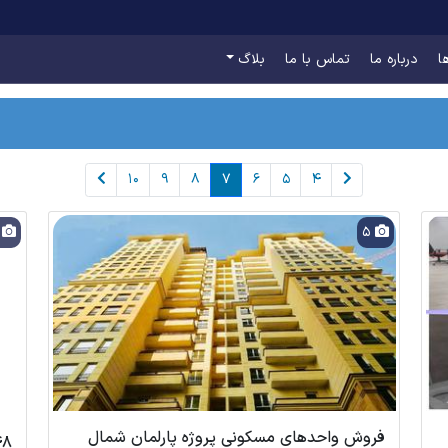
ا
درباره ما
تماس با ما
بلاگ
10
9
8
7
6
5
4
6
5
فروش واحدهای مسکونی پروژه پارلمان شمال
۱۴۸متر/۳خوا