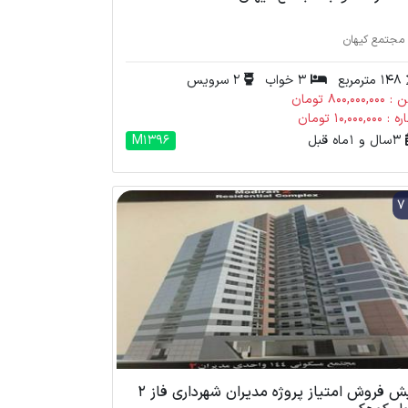
مجتمع کیهان
148 مترمربع
3 خواب
2 سرویس
800,000,0 تومان
10,000,000 تومان
3 سال و 1 ماه قبل
M1396
پیش فروش امتیاز پروژه مدیران شهرداری فاز 2