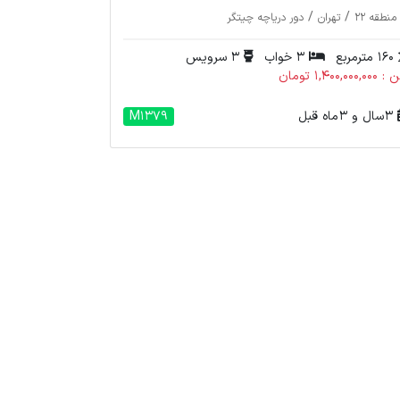
/
/
منطقه 22
تهران
دور دریاچه چیتگر
160 مترمربع
3 خواب
3 سرویس
1,400,000, تومان
3 سال و 3 ماه قبل
M1379