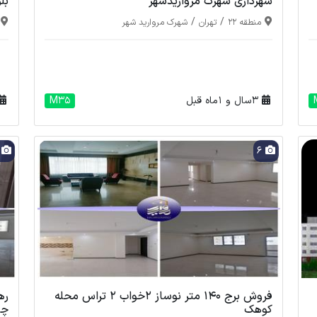
شهرداری شهرک مرواریدشهر
بل
/
/
منطقه 22
تهران
شهرک مروارید شهر
3 سال و 1 ماه قبل
M35
1
6
فروش برج 140 متر نوساز 2خواب 2 تراس محله
کوهک
چی