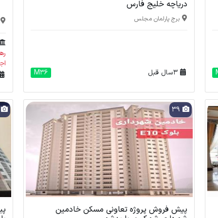
دریاچه خلیج فارس
برج پارلمان مجلس
رهن : 00
اجاره : 
3 سال قبل
M36
7
39
پیش فروش پروژه تعاونی مسکن خادمین