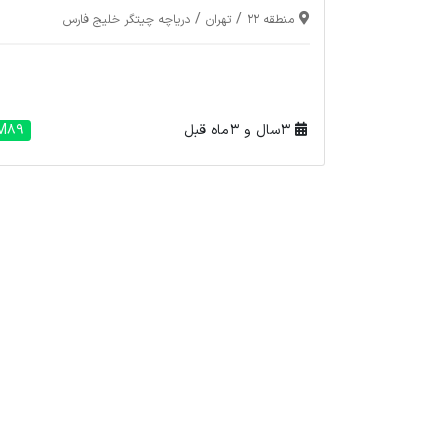
/
/
منطقه 22
تهران
دریاچه چیتگر خلیج فارس
3 سال و 3 ماه قبل
M89