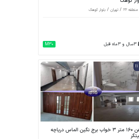
وار کوهک
/
/
منطقه 22
تهران
بلوار کوهک
3 سال و 3 ماه قبل
M30
1
رهن 160 متر 3 خواب برج نگین الماس دریاچه
تگر