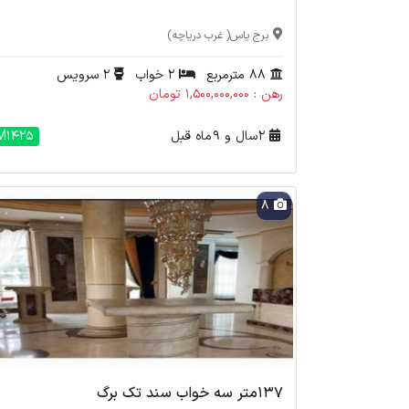
برج یاس( غرب دریاچه)
88 مترمربع
2 خواب
2 سرویس
رهن : 1,500,000,000 تومان
2 سال و 9 ماه قبل
M1425
8
۱۳۷متر سه خواب سند تک برگ