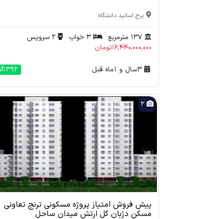
برج اساتید دانشگاه
137 مترمربع
3 خواب
2 سرویس
16,440,000,000تومان
3 سال و 1 ماه قبل
M1392
2
پیش فروش امتیاز پروژه مسکونی ترنج تعاونی
مسکن دژبان کل ارتش میدان ساحل