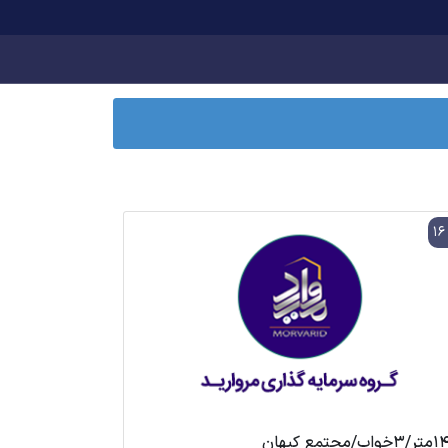
1
ب/مجتمع کیهان