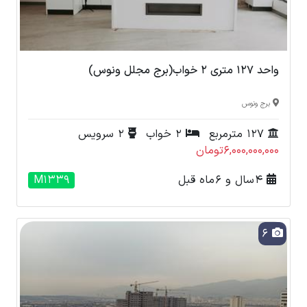
واحد 127 متری 2 خواب(برج مجلل ونوس)
برج ونوس
127 مترمربع
2 خواب
2 سرویس
6,000,000,000تومان
4 سال و 6 ماه قبل
M1339
6