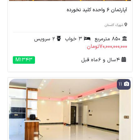
آپارتمان 6 واحده کلید نخورده
شهرک گلستان
850 مترمربع
3 خواب
2 سرویس
70,000,000,000تومان
4 سال و 6 ماه قبل
M1343
11