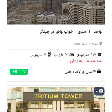
واحد 112 متری 2 خواب واقع در چیتگر
/
منطقه 22
بلوار کوهک
112 مترمربع
2 خواب
2 سرویس
5,300,000,000تومان
4 سال و 7 ماه قبل
M1337
7