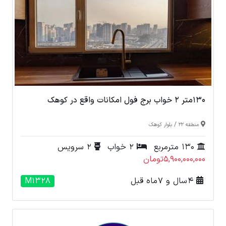
130متر 2 خواب برج فول امکانات واقع در کوهک
/
منطقه 22
بلوار کوهک
130 مترمربع
2 خواب
2 سرویس
5,900,000,000تومان
4 سال و 7 ماه قبل
M1328