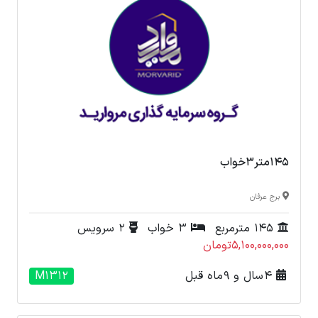
145متر3خواب
برج عرفان
145 مترمربع
3 خواب
2 سرویس
5,100,000,000تومان
4 سال و 9 ماه قبل
M1312