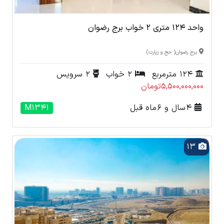
واحد 124 متری 2 خواب برج رضوان
برج رضوان( حج و زیارت)
124 مترمربع
2 خواب
2 سرویس
5,500,000,000تومان
4 سال و 6 ماه قبل
M1341
13