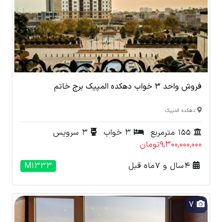
فروش واحد 3 خواب دهکده المپیک برج خاتم
دهکده المپیک
155 مترمربع
3 خواب
3 سرویس
9,300,000,000تومان
4 سال و 7 ماه قبل
M1333
7