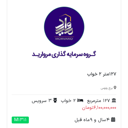
127متر 2 خواب
برج ونوس
127 مترمربع
2 خواب
3 سرویس
6,100,000,000تومان
4 سال و 9 ماه قبل
M1311