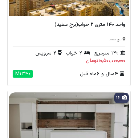
واحد 140 متری 2 خواب(برج سفید)
برج سفید
140 مترمربع
2 خواب
2 سرویس
10,500,000,000تومان
4 سال و 6 ماه قبل
M1340
12