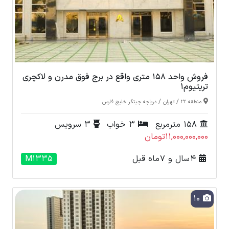
فروش واحد 158 متری واقع در برج فوق مدرن و لاکچری
تریتیوم1
/
/
منطقه 22
تهران
دریاچه چیتگر خلیج فارس
158 مترمربع
3 خواب
3 سرویس
11,000,000,000تومان
4 سال و 7 ماه قبل
M1335
10