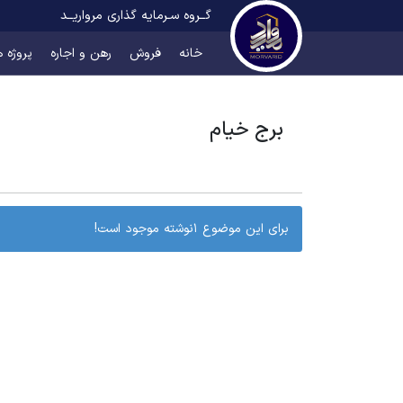
گــروه سـرمایه گذاری مرواریــد
خانه
فروش
رهن و اجاره
پروژه ه
برج خیام
برای این موضوع 1نوشته موجود است!