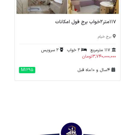
117متر2خواب برج فول امکانات
برج خیام
117 مترمربع
2 خواب
2 سرویس
3,740,000,000تومان
4 سال و 10 ماه قبل
M1295