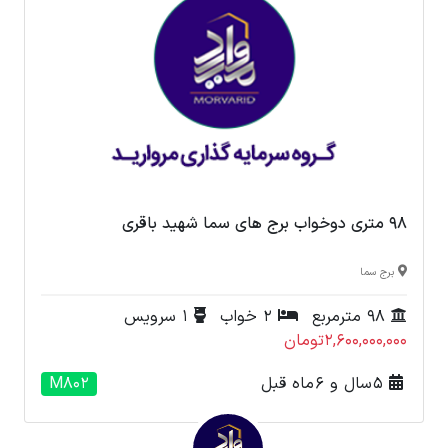
98 متری دوخواب برج های سما شهید باقری
برج سما
98 مترمربع
2 خواب
1 سرویس
2,600,000,000تومان
5 سال و 6 ماه قبل
M802