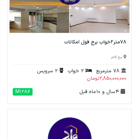
78متر2خواب برج فول امکانات
برج قائم
78 مترمربع
2 خواب
2 سرویس
2,850,000,000تومان
4 سال و 10 ماه قبل
M1286