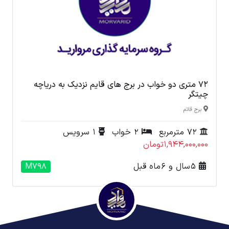
72 متری دو خواب در برج های قايم نزدیک به دریاچه
چیتگر
برج قائم
72 مترمربع
2 خواب
1 سرویس
1,944,000,000تومان
5 سال و 6 ماه قبل
M798