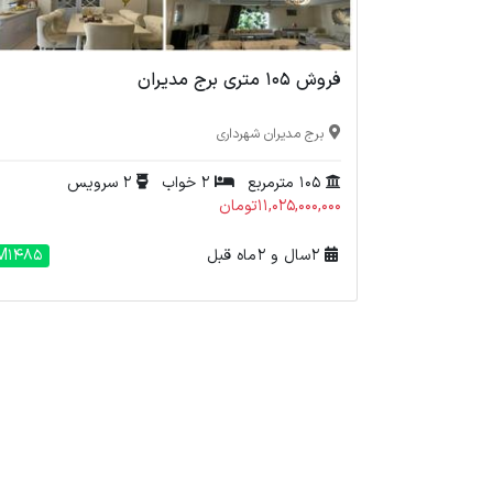
فروش 105 متری برج مدیران
برج مدیران شهرداری
105 مترمربع
2 خواب
2 سرویس
11,025,000,000تومان
2 سال و 2 ماه قبل
M1485