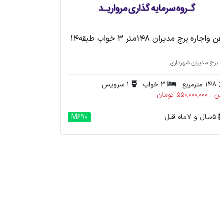
واجاره برج مدیران 148متر 3 خواب طبقه14
برج مدیران شهرداری
148 مترمربع
3 خواب
1 سرویس
550,000,0 تومان
5 سال و 7 ماه قبل
M690