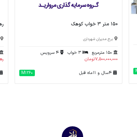
150 متر 3 خواب کوهک
رهن 
برج مدیران شهرداری
150 مترمربع
3 خواب
4 سرویس
7,500,000,000تومان
رهن : 00
4 سال و 11 ماه قبل
M1260