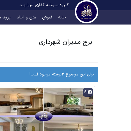
گــروه سـرمایه گذاری مرواریــد
خانه
فروش
رهن و اجاره
پروژه ه
برج مدیران شهرداری
برای این موضوع 3نوشته موجود است!
6