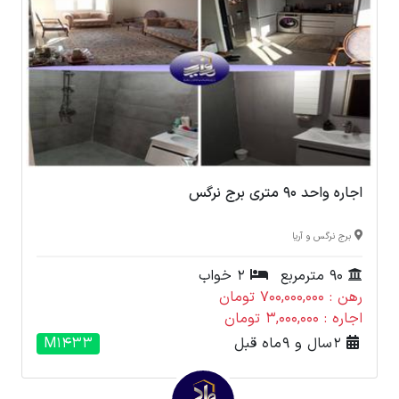
اجاره واحد 90 متری برج نرگس
برج نرگس و آریا
90 مترمربع
2 خواب
رهن : 700,000,000 تومان
اجاره : 3,000,000 تومان
2 سال و 9 ماه قبل
M1433