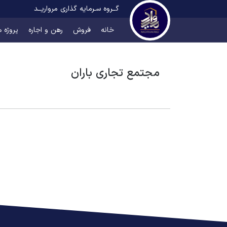
گــروه سـرمایه گذاری مرواریــد
خانه
فروش
رهن و اجاره
پروژه ه
مجتمع تجاری باران