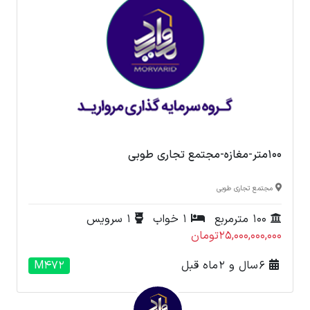
100متر-مغازه-مجتمع تجاری طوبی
مجتمع تجاری طوبی
100 مترمربع
1 خواب
1 سرویس
25,000,000,000تومان
6 سال و 2 ماه قبل
M472