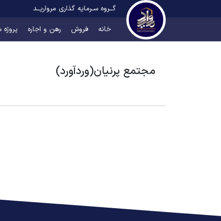
گــروه سـرمایه گذاری مرواریــد
خانه
فروش
رهن و اجاره
پروژه ه
مجتمع پرنیان(وردآورد)