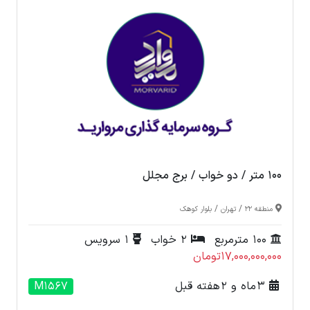
100 متر / دو خواب / برج مجلل
/
/
منطقه 22
تهران
بلوار کوهک
100 مترمربع
2 خواب
1 سرویس
17,000,000,000تومان
3 ماه و 2 هفته قبل
M1567