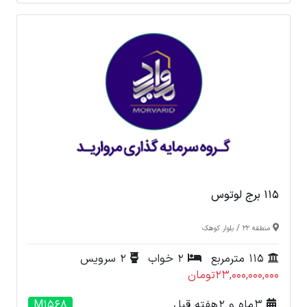
115 برج لوتوس
/
منطقه 22
بلوار کوهک
115 مترمربع
2 خواب
2 سرویس
23,000,000,000تومان
3 ماه و 2 هفته قبل
M1568