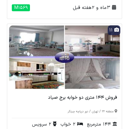
3 ماه و 2 هفته قبل
M1569
11
فروش 144 متری دو خوابه برج صیاد
/
/
منطقه 22
تهران
دور دریاچه چیتگر
144 مترمربع
2 خواب
2 سرویس