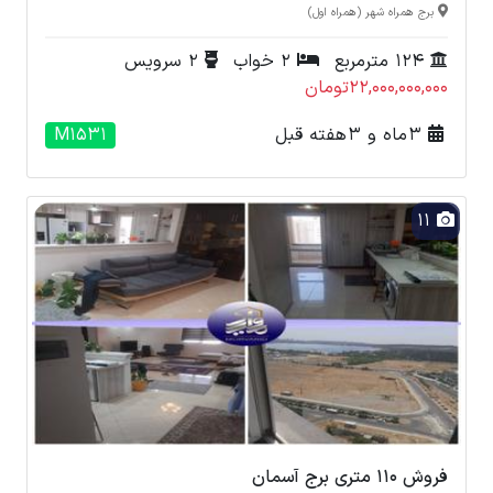
برج همراه شهر (همراه اول)
124 مترمربع
2 خواب
2 سرویس
22,000,000,000تومان
3 ماه و 3 هفته قبل
M1531
11
فروش 110 متری برج آسمان