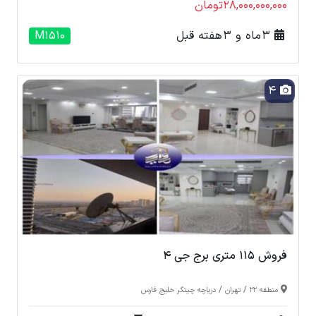
28,000,000,000تومان
3 ماه و 3 هفته قبل
M1510
4
فروش 115 متری برج جی 4
/
/
منطقه 22
تهران
دریاچه چیتگر خلیج فارس