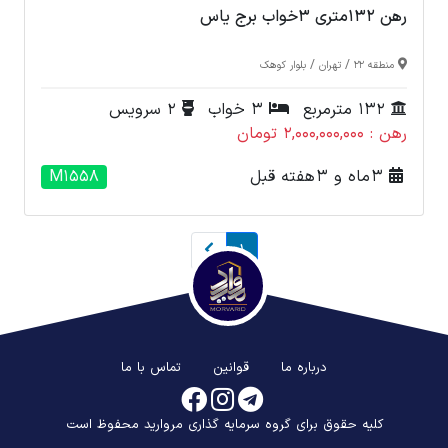
رهن 132متری 3خواب برج یاس
/
/
منطقه 22
تهران
بلوار کوهک
132 مترمربع
3 خواب
2 سرویس
رهن : 2,000,000,000 تومان
3 ماه و 3 هفته قبل
M1558
1
درباره ما
قوانین
تماس با ما
کلیه حقوق برای گروه سرمایه گذاری مروارید محفوظ است