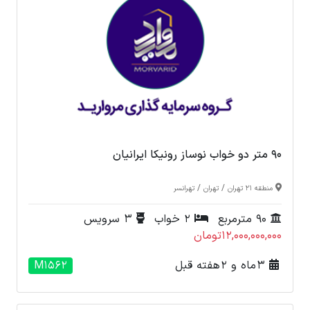
90 متر دو خواب نوساز رونیکا ایرانیان
/
/
منطقه 21 تهران
تهران
تهرانسر
90 مترمربع
2 خواب
3 سرویس
12,000,000,000تومان
3 ماه و 2 هفته قبل
M1562