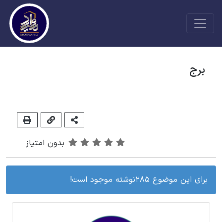
برج
بدون امتیاز
برای این موضوع 285نوشته موجود است!