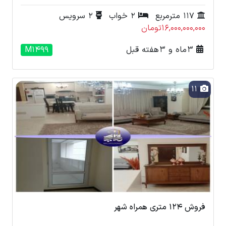
117 مترمربع
2 خواب
2 سرویس
16,000,000,000تومان
3 ماه و 3 هفته قبل
M1499
11
فروش 124 متری همراه شهر