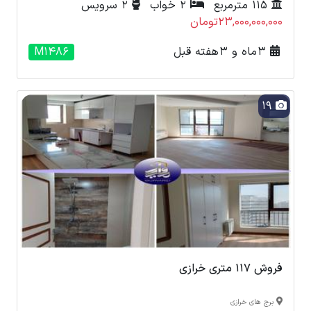
115 مترمربع
2 خواب
2 سرویس
23,000,000,000تومان
3 ماه و 3 هفته قبل
M1486
19
فروش 117 متری خرازی
برج های خرازی