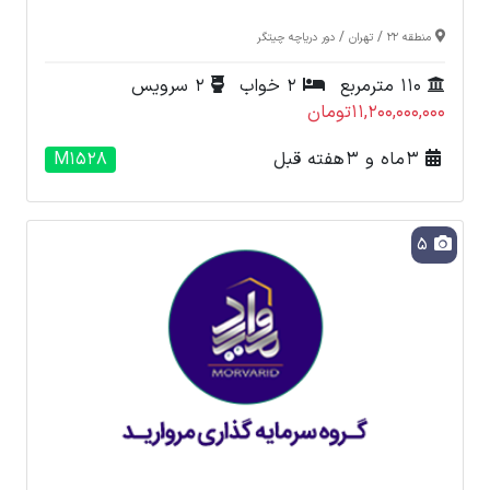
/
/
منطقه 22
تهران
دور دریاچه چیتگر
110 مترمربع
2 خواب
2 سرویس
11,200,000,000تومان
3 ماه و 3 هفته قبل
M1528
5