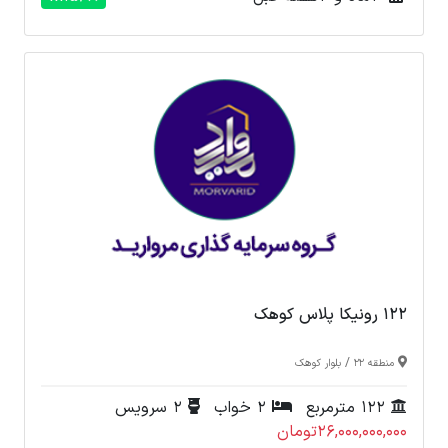
122 رونیکا پلاس کوهک
/
منطقه 22
بلوار کوهک
122 مترمربع
2 خواب
2 سرویس
26,000,000,000تومان