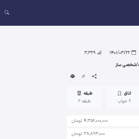
3,329
1401/03/22
اتاق
طبقه
2 خواب
طبقه 2
4,356,000,000 تومان
38,893,000 تومان