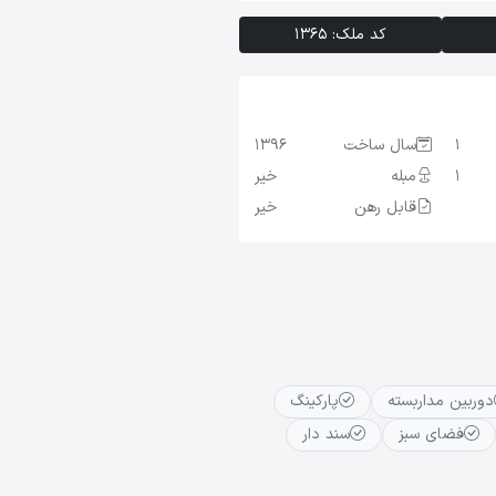
کد ملک: 1365
1
سال ساخت
1396
1
مبله
خیر
قابل رهن
خیر
دوربین مداربسته
پارکینگ
فضای سبز
سند دار