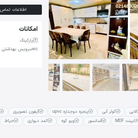
اطلاعات تماس
امکانات
پارکینگ
wc
سرویس بهداشتی
لابی
کولر آبی
پنجره دوجداره upvc
آیفون تصویری
کابینت MDF
آسانسور
ویو کوه
کمد دیواری
حیاط