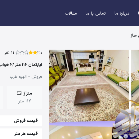
درباره ما
تماس با ما
مقالات
2.0
11 نفر
آپارتمان 112 متر /2 خواب/شخصی ساز
فروش - الهیه غرب
متراژ
112 متر
قیمت فروش
قیمت هر متر