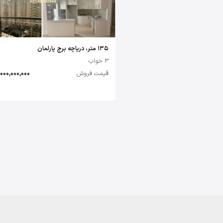
135 متر، دریاچه برج پارلمان
3 خواب
قیمت فروش
14,000,000,000 تو