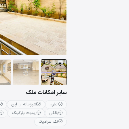
سایر امکانات ملک
انباری
اشپزخانه ی اپن
بالکن
ریموت پارکینگ
کف سرامیک