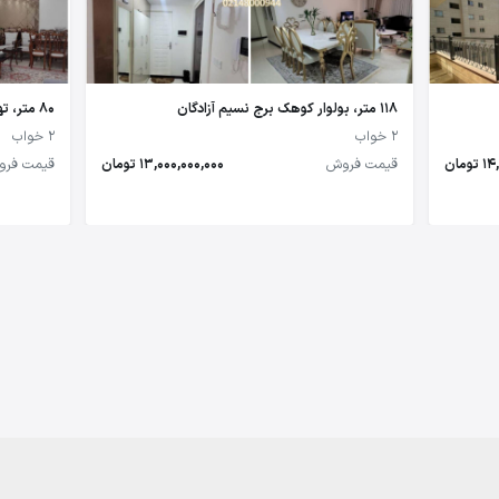
118 متر، بولوار کوهک برج نسیم آزادگان
80 متر، تهرانسر
2 خواب
2 خواب
مان
قیمت فروش
13,000,000,000 تومان
قیمت فر