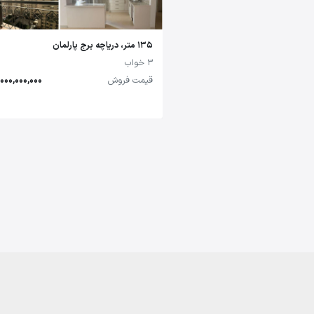
135 متر، دریاچه برج پارلمان
3 خواب
قیمت فروش
14,000,000,000 تو