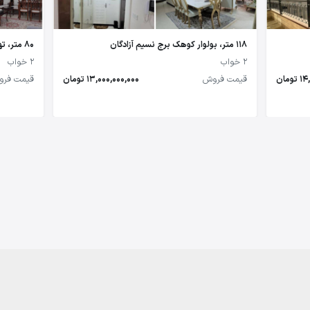
118 متر، بولوار کوهک برج نسیم آزادگان
80 متر، تهرانسر
2 خواب
2 خواب
مان
قیمت فروش
13,000,000,000 تومان
قیمت فر