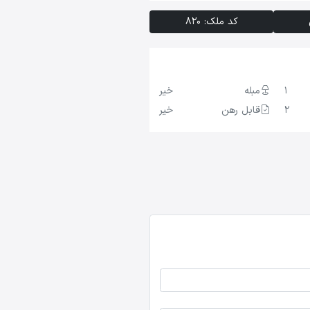
کد ملک: 820
1
مبله
خیر
2
قابل رهن
خیر