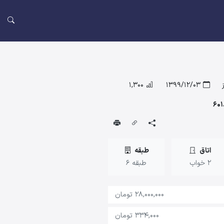
1,300
1399/12/03
اتاق
طبقه
2 خواب
طبقه 6
28,000,000 تومان
334,000 تومان