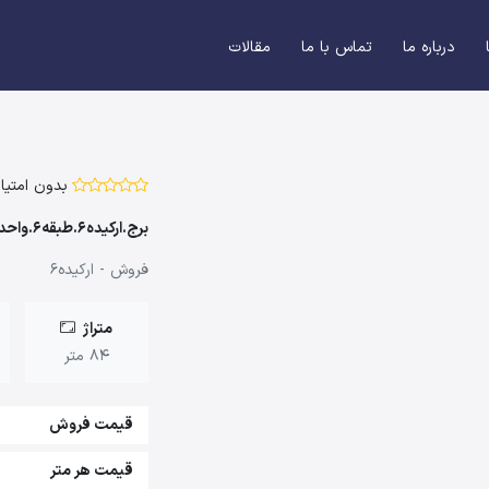
درباره ما
تماس با ما
مقالات
بدون امتیاز
برج.ارکیده6.طبقه6.واحد601
فروش - ارکیده6
متراژ
84 متر
قیمت فروش
قیمت هر متر