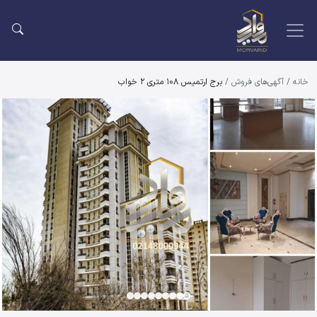
خانه
/
آگهی‌های فروش
/
برج ارتمیس 108 متری 2 خواب