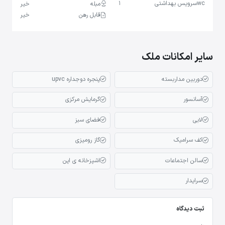
wc
سرویس بهداشتی
1
مبله
خیر
قابل رهن
خیر
سایر امکانات ملک
دوربین مداربسته
پنجره دوجداره upvc
آسانسور
گرمایش مرکزی
لابی
فضای سبز
کف سرامیک
گاز رومیزی
سالن اجتماعات
اشپزخانه ی اپن
سرایدار
ثبت دیدگاه