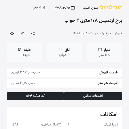
بدون امتیاز
1,643
1399/04/25
برج ارتمیس 108 متری 2 خواب
فروش - برج ارتمیس کوهک طبقه 12
متراژ
اتاق
طبقه
108 متر
2 خواب
طبقه 11
قیمت فروش
2,862,000,000 تومان
قیمت هر متر
26,500,000 تومان
اطلاعات تماس
کد ملک: 564
امکانات
پارکینگ
1
سال ساخت
1396