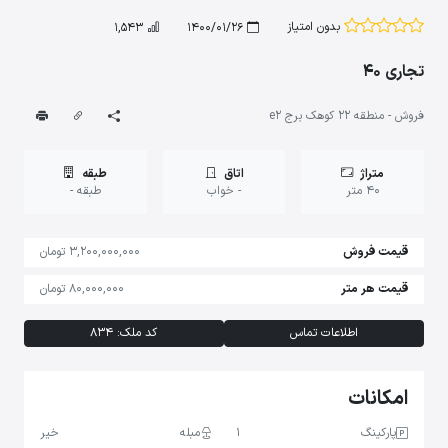
بدون امتیاز
1,543
1400/01/26
تجاری 40
فروش - منطقه 22 کوهک برج e2
متراژ
اتاق
طبقه
40 متر
- خواب
طبقه -
قیمت فروش
3,200,000,000 تومان
قیمت هر متر
80,000,000 تومان
اطلاعات تماس
کد ملک: 834
امکانات
پارکینگ
1
مبله
خیر