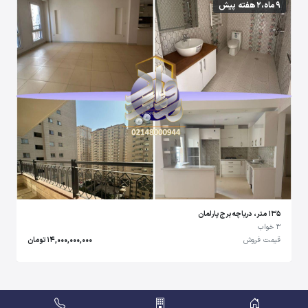
9 ماه،2 هفته پیش
135 متر، دریاچه برج پارلمان
3 خواب
قیمت فروش
14,000,000,000 تومان