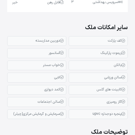
wc
سرویس بهداشتی
3
قابل رهن
خیر
سایر امکانات ملک
کف پارکت
دوربین مداربسته
ریموت پارکینگ
آسانسور
بالکن
خواب مستر
سالن ورزشی
لابی
کابینت های گلس
کمد دیواری
گاز رومیزی
سالن اجتماعات
پنجره دوجداره upvc
سرمایش و گرمایش مرکزی(چیلر)
توضیحات ملک