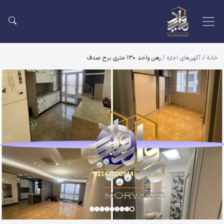
خانه
/
آگهی‌های اجاره
/
رهن واحد 130 متری برج صدف