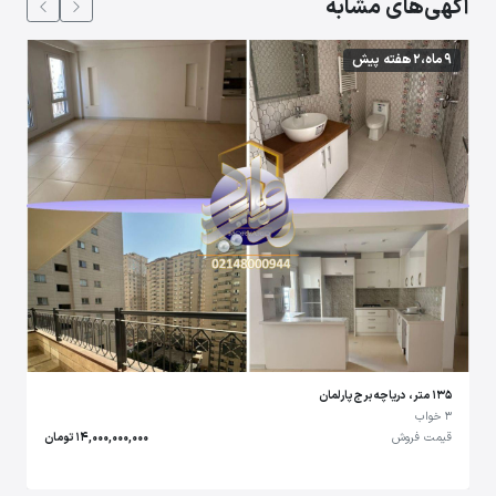
آگهی‌های مشابه
9 ماه،2 هفته پیش
135 متر، دریاچه برج پارلمان
3 خواب
قیمت فروش
14,000,000,000 تومان