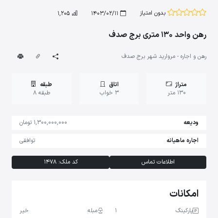
بدون امتیاز
1,205
1403/02/11
رهن واحد 130 متری برج صدف
رهن و اجاره - مروارید شهر برج صدف
متراژ
اتاق
طبقه
130 متر
3 خواب
طبقه 8
ودیعه
1,300,000,000 تومان
اجاره ماهیانه
توافقی
اطلاعات تماس
کد ملک: 1478
امکانات
پارکینگ
1
مبله
خیر