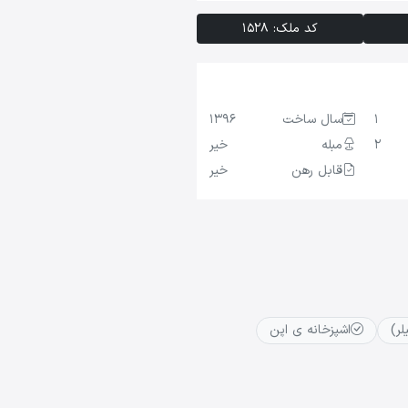
کد ملک: 1528
1
سال ساخت
1396
2
مبله
خیر
قابل رهن
خیر
ر)
اشپزخانه ی اپن