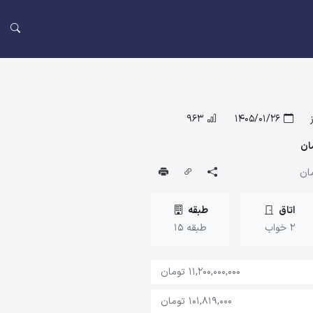
963
1405/01/26
ان
اتاق
طبقه
2 خواب
طبقه 15
11,200,000,000 تومان
101,819,000 تومان