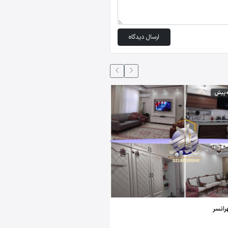
ارسال دیدگاه
5 ماه،2 هفته پیش
109 متر، بولوار کوهک برج رونیکا پالاس
2 خواب