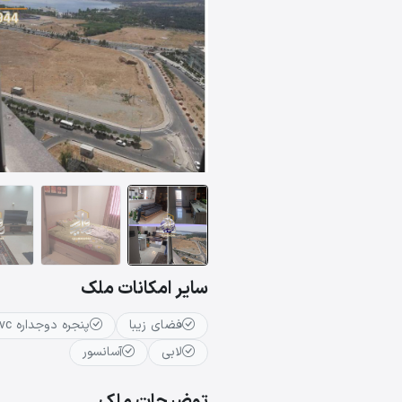
سایر امکانات ملک
فضای زیبا
پنجره دوجداره upvc
لابی
آسانسور
توضیحات ملک