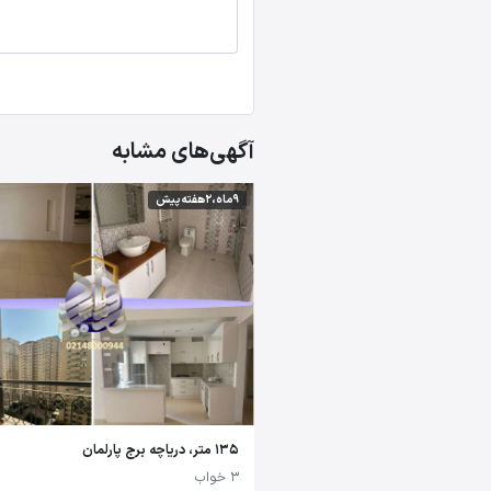
آگهی‌های مشابه
9 ماه،2 هفته پیش
135 متر، دریاچه برج پارلمان
3 خواب