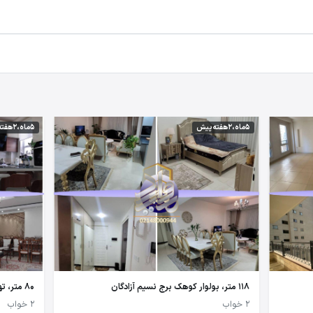
5 ماه،2 هفته پیش
5 ماه،2 هفته پیش
118 متر، بولوار کوهک برج نسیم آزادگان
80 متر، تهرانسر
2 خواب
2 خواب