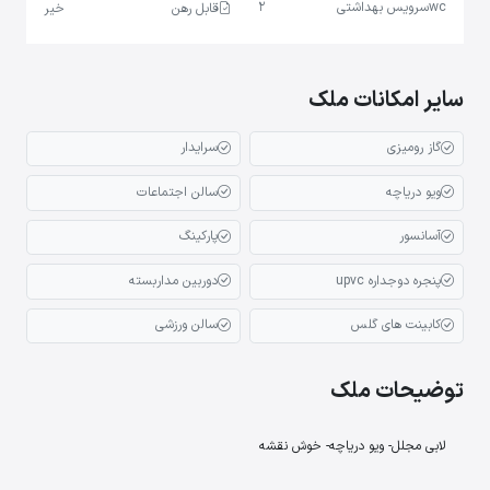
wc
سرویس بهداشتی
2
قابل رهن
خیر
سایر امکانات ملک
گاز رومیزی
سرایدار
ویو دریاچه
سالن اجتماعات
آسانسور
پارکینگ
پنجره دوجداره upvc
دوربین مداربسته
کابینت های گلس
سالن ورزشی
توضیحات ملک
لابی مجلل- ویو دریاچه- خوش نقشه