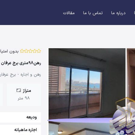
درباره ما
تماس با ما
مقالات
بدون امتیاز
رهن98متری برج عرفان
رهن و اجاره - برج عرفا
متراژ
98 متر
ودیعه
اجاره ماهیانه