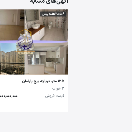
آگهی‌های مشابه
9 ماه،2 هفته پیش
135 متر، دریاچه برج پارلمان
3 خواب
قیمت فروش
14,000,000,000 تو