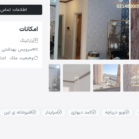
اطلاعات تماس
امکانات
پارکینگ
wc
سرویس بهداشتی
وضعیت ملک
اجا
ویو دریاچه
کمد دیواری
سرایدار
اشپزخانه ی اپن