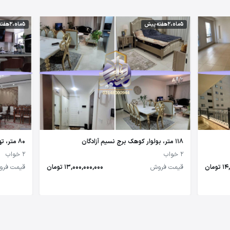
5 ماه،2 هفته پیش
5 ماه،2 هفته پیش
118 متر، بولوار کوهک برج نسیم آزادگان
80 متر، تهرانسر
2 خواب
2 خواب
مان
قیمت فروش
13,000,000,000 تومان
قیمت فر