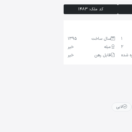
کد ملک: 1483
1
سال ساخت
1395
2
مبله
خیر
ره شده
قابل رهن
خیر
لابی