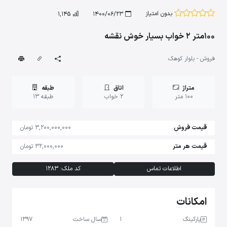
بدون امتیاز
1,145
1400/06/23
100متر 2 خواب بسیار خوش نقشه
فروش - بلوار کوهک
متراژ
اتاق
طبقه
100 متر
2 خواب
طبقه 13
قیمت فروش
3,200,000,000 تومان
قیمت هر متر
32,000,000 تومان
اطلاعات تماس
کد ملک: 1283
امکانات
پارکینگ
1
سال ساخت
1397