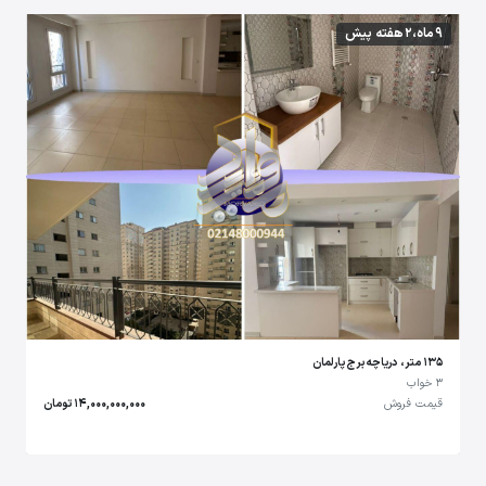
9 ماه،2 هفته پیش
135 متر، دریاچه برج پارلمان
3 خواب
قیمت فروش
14,000,000,000 تومان