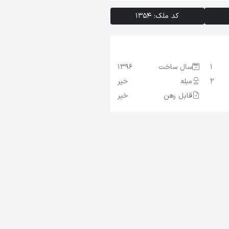
کد ملک: 1354
1
سال ساخت
1396
2
مبله
خیر
قابل رهن
خیر