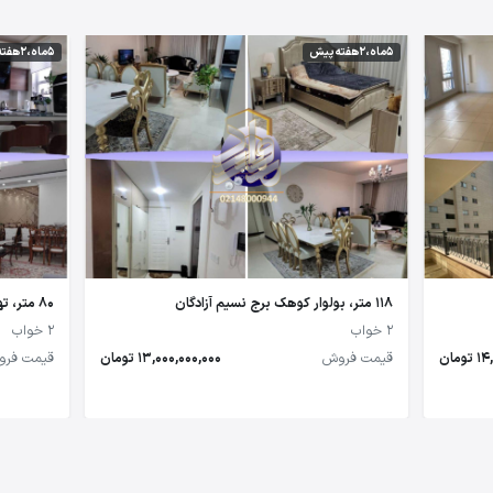
5 ماه،2 هفته پیش
5 ماه،2 هفته پیش
118 متر، بولوار کوهک برج نسیم آزادگان
80 متر، تهرانسر
2 خواب
2 خواب
مان
قیمت فروش
13,000,000,000 تومان
قیمت فر