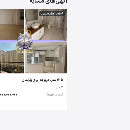
آگهی‌های مشابه
9 ماه،2 هفته پیش
135 متر، دریاچه برج پارلمان
3 خواب
قیمت فروش
14,000,000,000 تو