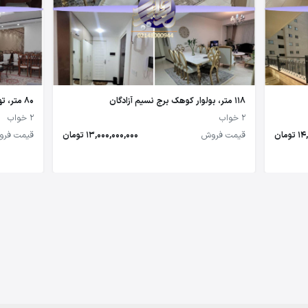
118 متر، بولوار کوهک برج نسیم آزادگان
80 متر، تهرانسر
2 خواب
2 خواب
مان
قیمت فروش
13,000,000,000 تومان
قیمت فر