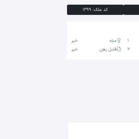
کد ملک: 1299
1
مبله
خیر
2
قابل رهن
خیر