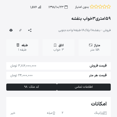
بدون امتیاز
1,576
1398/10/23
159متری3خواب بنفشه
فروش - بنفشه11-پلاک16-طبقه1-واحدجنوبی
متراژ
اتاق
طبقه
159 متر
3 خواب
طبقه 1
قیمت فروش
3,816,000,000 تومان
قیمت هر متر
24,000,000 تومان
اطلاعات تماس
کد ملک: 98
امکانات
پارکینگ
2
مبله
خیر