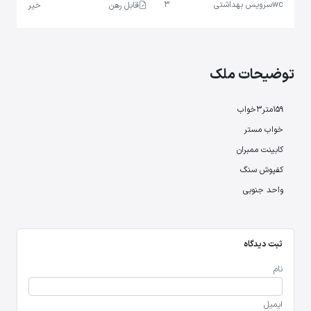
wc
سرویس بهداشتی
3
قابل رهن
خیر
توضیحات ملک
159متر3خواب
خواب مستر
کابینت ممبران
کفپوش سنگ
واحد جنوبی
ثبت دیدگاه
نام
ایمیل