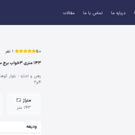
درباره ما
تماس با ما
مقالات
5.0
1 نفر
143 متری 3خواب برج سپیدار
رهن و اجاره - بلوار کو
4و2
متراژ
143 متر
ودیعه