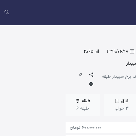
2,065
1399/04/18
هک برج سپیدار طبقه
اتاق
طبقه
3 خواب
طبقه 6
400,000,000 تومان