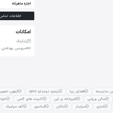
اجاره ماهیانه
اطلاعات تماس
امکانات
پارکینگ
wc
سرویس بهداشتی
ن مداربسته
فضای زیبا
پنجره دوجداره upvc
آیفون تصویر
سالن ورزشی
اشپزخانه ی اپن
کابینت های گلس
خواب
انباری
سرایدار
بالکن
آسانسور
کف سرامیک