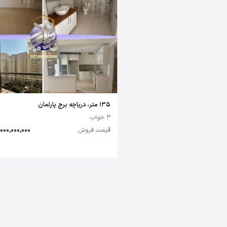
135 متر، دریاچه برج پارلمان
3 خواب
قیمت فروش
14,000,000,000 تو