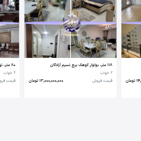
118 متر، بولوار کوهک برج نسیم آزادگان
80 متر، تهرانسر
2 خواب
2 خواب
مان
قیمت فروش
13,000,000,000 تومان
قیمت فر