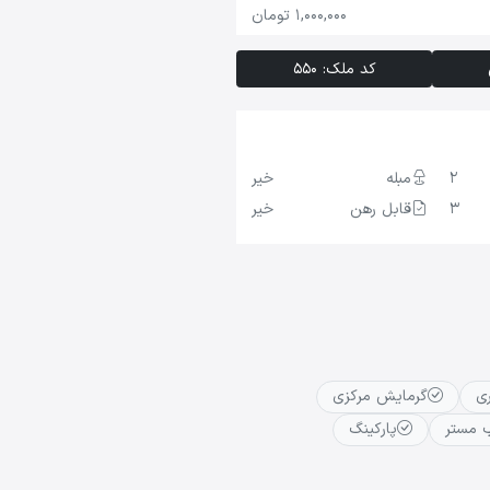
1,000,000 تومان
کد ملک: 550
2
مبله
خیر
3
قابل رهن
خیر
ی
گرمایش مرکزی
 مستر
پارکینگ