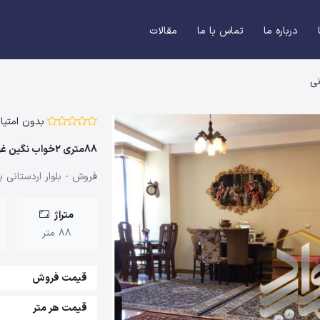
درباره ما
تماس با ما
مقالات
بدون امتیاز
88متری 2خواب نگین غرب اردستانی
فروش - بلوار اردستانی 
متراژ
88 متر
قیمت فروش
قیمت هر متر