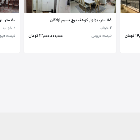
118 متر، بولوار کوهک برج نسیم آزادگان
80 متر، تهرانسر
2 خواب
2 خواب
مان
قیمت فروش
13,000,000,000 تومان
قیمت فر