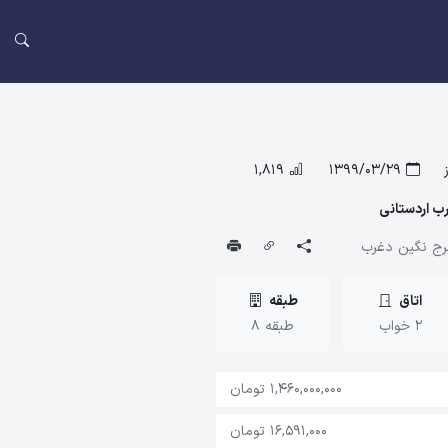
1,819
1399/03/29
برج نگین دغرب
اتاق
طبقه
2 خواب
طبقه 8
1,460,000,000 تومان
16,591,000 تومان