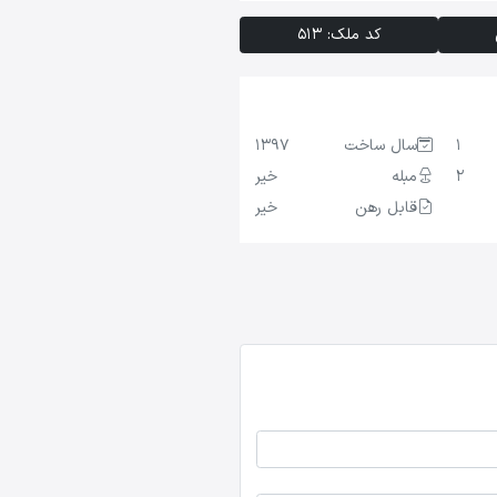
کد ملک: 513
1
سال ساخت
1397
2
مبله
خیر
قابل رهن
خیر