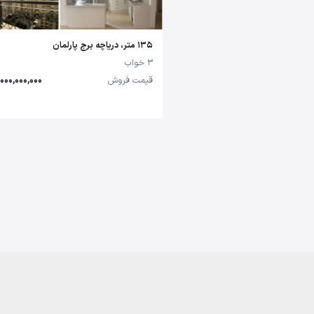
135 متر، دریاچه برج پارلمان
3 خواب
قیمت فروش
14,000,000,000 تو