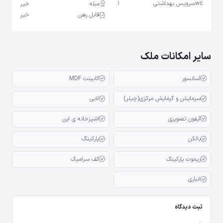
wc
سرویس بهداشتی
1
مبله
خیر
قابل رهن
خیر
سایر امکانات ملک
آسانسور
کابینت MDF
سرمایش و گرمایش مرکزی(چیلر)
لابی
آیفون تصویری
اشپزخانه ی اپن
بالکن
پارکینگ
ریموت پارکینگ
کف سرامیک
انباری
ثبت دیدگاه