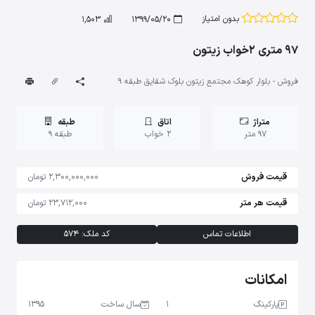
بدون امتیاز
1,503
1399/05/20
97 متری 2خواب زیتون
فروش - بلوار کوهک مجتمع زیتون بلوک شقایق طبقه 9
متراژ
اتاق
طبقه
97 متر
2 خواب
طبقه 9
قیمت فروش
2,300,000,000 تومان
قیمت هر متر
23,712,000 تومان
اطلاعات تماس
کد ملک: 574
امکانات
پارکینگ
1
سال ساخت
1395