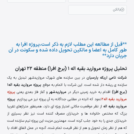
بالکن
**قبل از مطالعه این مطلب لازم به ذکر است،پروژه افرا به
طور کامل به اعضا و مالکین تحویل داده شده و سکونت در آن
جریان دارد**
تحلیل پروژه مروارید بقیه اله 1 (برج افرا) منطقه 22 تهران
شرکت نامی اریکه پارسیان
در بین سازنده های شهرک مرواریدشهر تبدیل به یک
سازنده ی ریشه دار شده است. این شرکت با اتمام به موقع
پروژه مروارید بقیه اله1
(برج افرا)
اقدام به خرید زمینی دیگر در
مرواریدشهر
و آغاز فاز بعدی یعنی
پروژه
مروارید بقیه اله2
نمود که البته در مطلبی جداگانه به آن پروژه نیز می پردازیم.
پروژه
مروارید بقیه اله
از نظر موقعیت مکانی امتیاز ویژه ای دارد، همینطور متراژهای تقریبا
بزرگ که مختص خانواده ها و خریداران مصرف کننده است نیز نظر بسیاری از
خریداران جدی را به خود جلب کرده است. مهمترین مزیت این پروژه تیم سازنده است
که هم از نظر زمان تحویل و هم از نظر قیمت تمام شده، آنچه در عمل اتفاق افتاد با