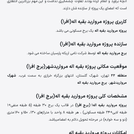
آنچه برآورد و اعلام کرده بودند تفاوت چشمگیری نداشت و این مهم بزرگترین انتظاری
است که اعضای یک پروژه از سازنده شان دارند.
کاربری پروژه مروارید بقیه اله(افرا)
پروژه مروارید بقیه اله
یک برج مسکونی می باشد.
سازنده پروژه مروارید بقیه اله(افرا)
برج مروارید بقیه اله
توسط شرکت نامی اریکه پارسیان ساخته می شود.
موقعیت مکانی پروژه بقیه اله مرواریدشهر(برج افرا)
منطقه 22
تهران، شهرک گلستان، انتهای بزرگراه خرازی به سمت غرب،
شهرک
مرواریدشهر
،
برج مروارید بقیه اله
مشخصات کلی پروژه مروارید بقیه اله(برج افرا)
پروژه مروارید بقیه اله1 (برج افرا)
در قالب یک برج 30 طبقه (5 طبقه منفی+1
طبقه لابی+24 طبقه مسکونی) ، هر طبقه 8 واحد با متراژهای 130، 150 و 160 متری
(دو و سه خوابه) در مرحله تحویل دائم به اعضا میباشد.
امکانات پروژه مروارید بقیه اله