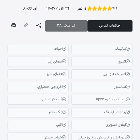
4.9
11 نفر
1402/02/16
8,066
اطلاعات تماس
کد ملک: 38
پارکینگ
حیاط
انباری
فضای زیبا
اشپزخانه ی اپن
فضای سبز
آسانسور
خروجی اضطراری
پنجره دوجداره upvc
گرمایش مرکزی
ریموت پارکینگ
زنگ خطر
آیفون تصویری
لابی
سرمایش و گرمایش مرکزی(چیلر)
خواب مستر