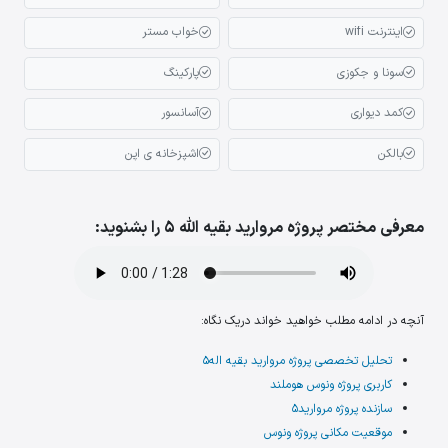
اینترنت wifi
خواب مستر
سونا و جکوزی
پارکینگ
کمد دیواری
آسانسور
بالکن
اشپزخانه ی اپن
معرفی مختصر پروژه مروارید بقیه الله 5 را بشنوید:
آنچه در ادامه مطلب خواهید خواند دریک نگاه:
تحلیل تخصصی پروژه مروارید بقیه اله5
کاربری پروژه ونوس هوملند
سازنده پروژه مروارید5
موقعیت مکانی پروژه ونوس