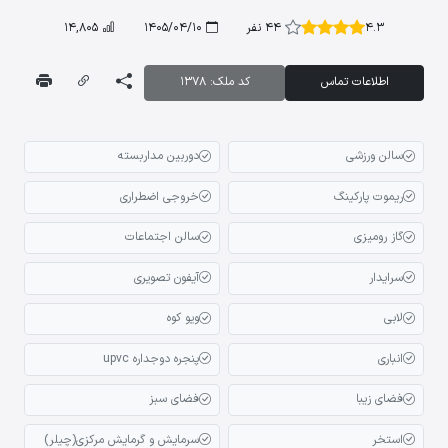
4.3
44 نفر
1405/04/10
14,805
اطلاعات تماس
کد ملک: 1378
سالن ورزشی
دوربین مداربسته
ریموت پارکینگ
خروجی اضطراری
گاز رومیزی
سالن اجتماعات
سرایدار
آیفون تصویری
لابی
ویو کوه
انباری
پنجره دوجداره upvc
فضای زیبا
فضای سبز
استخر
سرمایش و گرمایش مرکزی(چیلر)