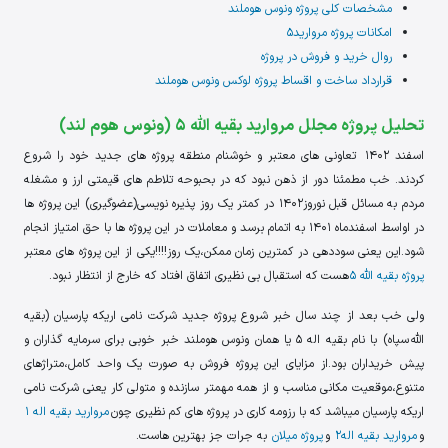
مشخصات کلی پروژه ونوس هوملند
امکانات پروژه مروارید5
روال خرید و فروش در پروژه
قرارداد ساخت و اقساط پروژه لوکس ونوس هوملند
تحلیل پروژه مجلل مروارید بقیه الله 5 (ونوس هوم لند)
اسفند 1402 تعاونی های معتبر و خوشنام منطقه پروژه های جدید خود را شروع
کردند. خب مطمئنا دور از ذهن نبود که در بحبوحه تلاطم های قیمتی ارز و مشغله
مردم به مسائل قبل نوروز1402 در کمتر یک روز پذیره نویسی(عضوگیری) این پروژه ها
در اواسط اسفندماه 1401 به اتمام برسد و معاملات در این پروژه ها با حق امتیاز انجام
شود.این یعنی سوددهی در کمترین زمان ممکن،یک روز!!!!یکی از این پروژه های معتبر
پروژه بقیه الله 5
هست که استقبال بی نظیری اتفاق افتاد که خارج از انتظار نبود.
ولی خب بعد از چند سال خبر شروع پروژه جدید شرکت نامی اریکه پارسیان (بقیه
الله سپاه) با نام بقیه اله 5 یا همان ونوس هوملند خبر خوبی برای سرمایه گذاران و
پیش خریداران بود.از مزایای این پروژه فروش به صورت یک واحد کامل،متراژهای
متنوع،موقعیت مکانی مناسب و از همه مهمتر سازنده و متولی کار یعنی شرکت نامی
اریکه پارسیان میباشد که با رزومه کاری در پروژه های کم نظیری چون
مروارید بقیه اله 1
و
مروارید بقیه اله2
و
پروژه میلان
به جرات جز بهترین هاست.