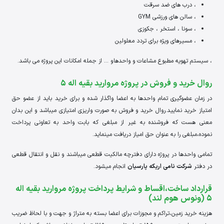
، درب های ضد سرقت
، سالن های ورزشی GYM
، سونا ، استخر ، جکوزی
، مسیرهای ویژه برای تردد معلولین
، سیستم تهویه مطبوع مشاعات و واحدها و … از جمله امکانات این پروژه می باشد.
روال خرید و فروش در پروژه مروارید بقیه اله 5
در زمان عضوگیری تمام واحدها به اعضا واگذار شده و برای خرید باید از عضو حق
امتیاز خرید نمایید.روال خرید و فروش به صورت واریزی امتیازی میباشد و این بدان
معنی هست که فروشنده به غیر از مبلغی که بابت واحد به تعاونی پرداخت
نموده،مبلغی را به عنوان حق امیاز دریافت مینماید.
تمامی واحدها در پروژه دارای دفترچه مالکیت قطعی میباشند و نقل و انتقال قطعی
در دفتر
شرکت نامی اریکه پارسیان
انجام میشود.
قرارداد ساخت،اقساط و شرایط پرداخت پروژه مروارید بقیه اله
5 (ونوس هوم لند)
هزینه خرید زمین،تراکم و مجوزات برای اعضا بسته به متراژ و جهت و با لحاظ ضریب