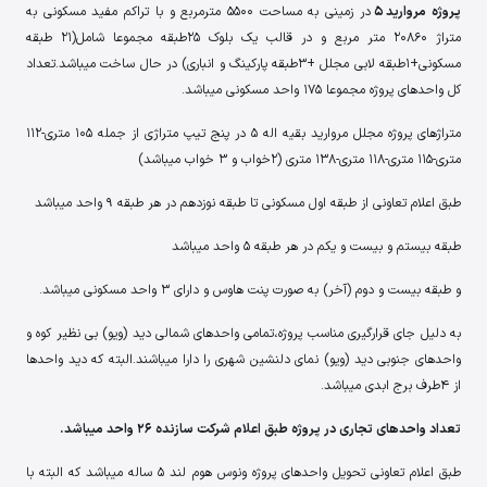
پروژه مروارید 5
در زمینی به مساحت 5500 مترمربع و با تراکم مفید مسکونی به
متراژ 20860 متر مربع و در قالب یک بلوک 25طبقه مجموعا شامل(21 طبقه
مسکونی+1طبقه لابی مجلل +3طبقه پارکینگ و انباری) در حال ساخت میباشد.تعداد
کل واحدهای پروژه مجموعا 175 واحد مسکونی میباشد.
متراژهای پروژه مجلل مروارید بقیه اله 5 در پنج تیپ متراژی از جمله 105 متری-112
متری-115 متری-118 متری-138 متری (2خواب و 3 خواب میباشد)
طبق اعلام تعاونی از طبقه اول مسکونی تا طبقه نوزدهم در هر طبقه 9 واحد میباشد
طبقه بیستم و بیست و یکم در هر طبقه 5 واحد میباشد
و طبقه بیست و دوم (آخر) به صورت پنت هاوس و دارای 3 واحد مسکونی میباشد.
به دلیل جای قرارگیری مناسب پروژه،تمامی واحدهای شمالی دید (ویو) بی نظیر کوه و
واحدهای جنوبی دید (ویو) نمای دلنشین شهری را دارا میباشند.البته که دید واحدها
از 4طرف برج ابدی میباشد.
تعداد واحدهای تجاری در پروژه طبق اعلام شرکت سازنده 26 واحد میباشد.
طبق اعلام تعاونی تحویل واحدهای پروژه ونوس هوم لند 5 ساله میباشد که البته با