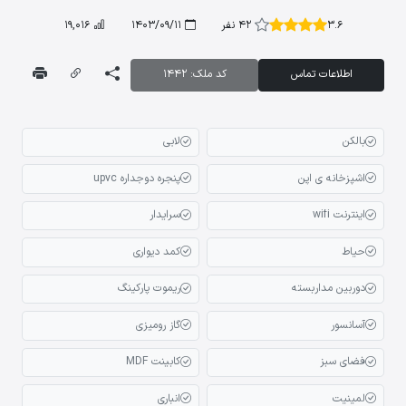
3.6
42 نفر
1403/09/11
19,016
اطلاعات تماس
کد ملک: 1442
بالکن
لابی
اشپزخانه ی اپن
پنجره دوجداره upvc
اینترنت wifi
سرایدار
حیاط
کمد دیواری
دوربین مداربسته
ریموت پارکینگ
آسانسور
گاز رومیزی
فضای سبز
کابینت MDF
لمینیت
انباری