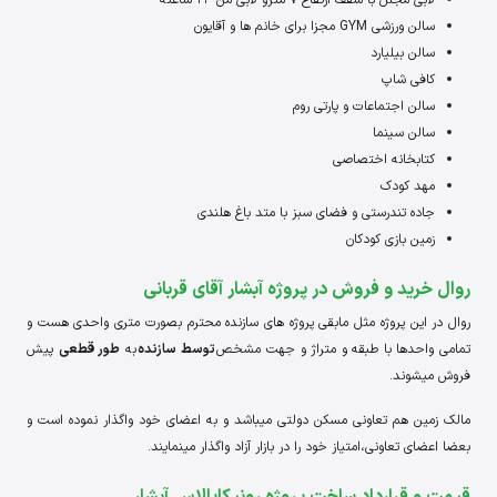
لابی مجلل با سقف ارتفاع 7 مترو لابی من 24 ساعته
سالن ورزشی GYM مجزا برای خانم ها و آقایون
سالن بیلیارد
کافی شاپ
سالن اجتماعات و پارتی روم
سالن سینما
کتابخانه اختصاصی
مهد کودک
جاده تندرستی و فضای سبز با متد باغ هلندی
زمین بازی کودکان
روال خرید و فروش در پروژه آبشار آقای قربانی
روال در این پروژه مثل مابقی پروژه های سازنده محترم بصورت متری واحدی هست و
تمامی واحدها با طبقه و متراژ و جهت مشخص
توسط سازنده
به
طور قطعی
پیش
فروش میشوند.
مالک زمین هم تعاونی مسکن دولتی میباشد و به اعضای خود واگذار نموده است و
بعضا اعضای تعاونی،امتیاز خود را در بازار آزاد واگذار مینمایند.