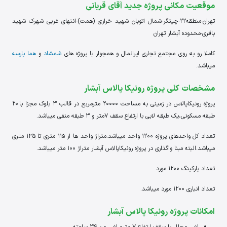
موقعیت مکانی پروژه جدید آقای قربانی
تهران-منطقه22-چیتگر-شمال اتوبان شهید خرازی (همت)-انتهای غربی شهرک شهید
باقری-محدوده آبشار تهران
کاملا رو به روی مجتمع تجاری ایرانمال و همجوار با پروژه های
شمشاد
و
هما پارسه
میباشد.
مشخصات کلی پروژه رونیکا پالاس آبشار
پروژه رونیکاپالاس در زمینی به مساحت 20000 مترمربع در قالب 3 بلوک مجزا با 20
طبقه مسکونی،یک طبقه لابی با ارتفاع سقف 7متر و 3 طبقه منفی میباشد.
تعداد کل واحدهای پروژه 1200 واحد میباشد.متراژ واحد ها از 115 متری تا 135 متری
میباشد.البته مبنا واگذاری در پروژه رونیکاپالاس آبشار متراژ 100 متر میباشد.
تعداد پارکینگ 1200 مورد
تعداد انباری 1200 مورد میباشد.
امکانات پروژه رونیکا پالاس آبشار