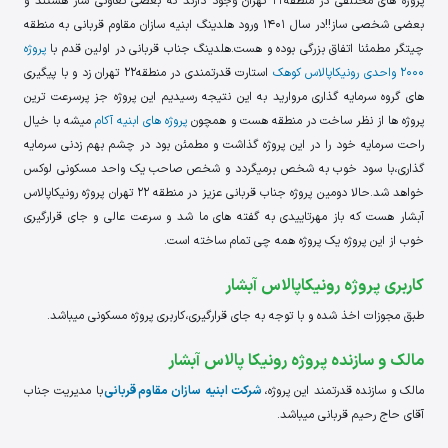
پروژه های مختلفی در منطقه22 تهران وجود دارند که بعضی تعاونی ساز هستند و
بعضی شخصی ساز!!در سال 1401 ورود هلدینگ ابنیه سازان مقاوم قربانی به منطقه
چیتگر مطمئنا اتفاق بزرگی بوده و هست.هلدینگ جناب قربانی در اولین قدم با
پروژه
2000 واحدی رونیکاپالاس کوهک
استارت قدرتمندی در منطقه22 تهران زد و با پیگیری
های گروه سرمایه گذاری مروارید به این نتیجه رسیدیم این پروژه جز پرسرعت ترین
پروژه ها از نظر ساخت در منطقه هست و همچون
پروژه های ابنیه آکام
میشه با خیال
راحت سرمایه خود را در این پروژه گذاشت و مطمئن بود در چشم بهم زدنی سرمایه
گذاری،با سود خوب به شخص برمیگردد و شخص صاحب یک واحد مسکونی لوکس
خواهد شد.حالا دومین پروژه جناب قربانی عزیز در منطقه 22 تهران پروژه رونیکاپالاس
آبشار هست که باز مهرتاییدی به گفته های ما شد و سرعت عالی و جای قرارگیری
خوب از این پروژه یک پروژه همه چی تمام ساخته است.
کاربری پروژه رونیکاپالاس آبشار
طبق مجوزات اخذ شده و با توجه به جای قرارگیری،کاربری پروژه مسکونی میباشد.
مالک و سازنده پروژه رونیکا پالاس آبشار
مالک و سازنده قدرتمند این پروژه،
شرکت ابنیه سازان مقاوم قربانی
با مدیریت جناب
آقای حاج رحیم قربانی میباشد.