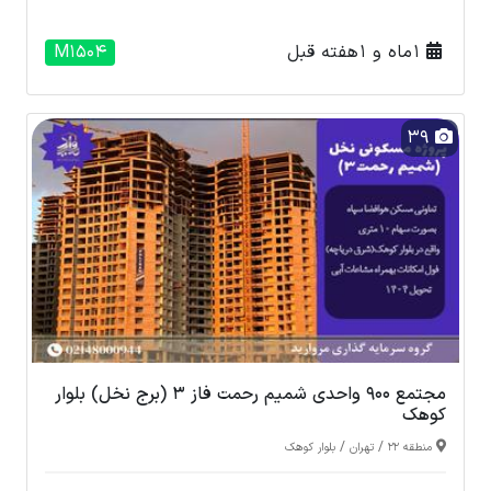
1 ماه و 1 هفته قبل
M1504
39
مجتمع 900 واحدی شمیم رحمت فاز 3 (برج نخل) بلوار
کوهک
/
/
منطقه 22
تهران
بلوار کوهک