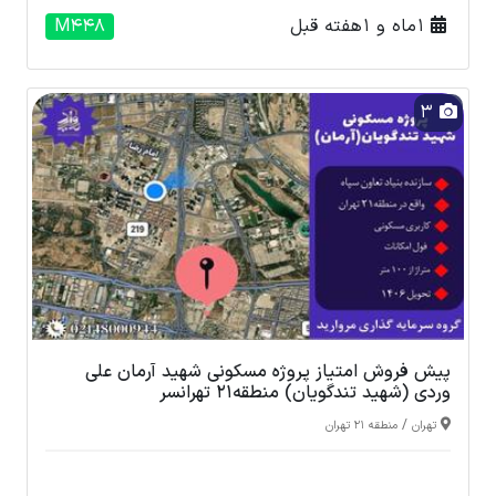
1 ماه و 1 هفته قبل
M448
3
پیش فروش امتیاز پروژه مسکونی شهید آرمان علی
وردی (شهید تندگویان) منطقه21 تهرانسر
/
تهران
منطقه 21 تهران