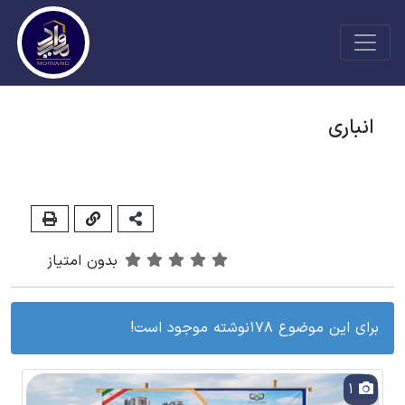
انباری
بدون امتیاز
برای این موضوع 178نوشته موجود است!
1