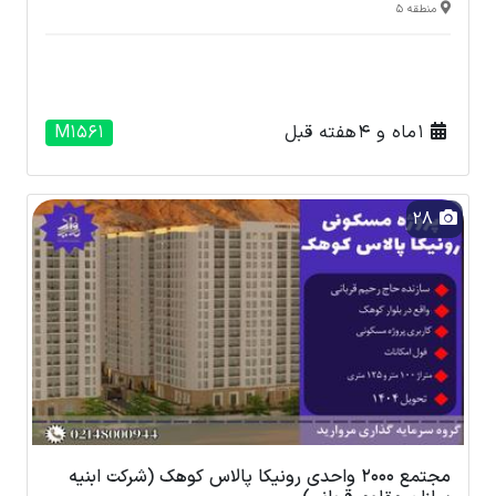
منطقه 5
1 ماه و 4 هفته قبل
M1561
28
مجتمع 2000 واحدی رونیکا پالاس کوهک (شرکت ابنیه