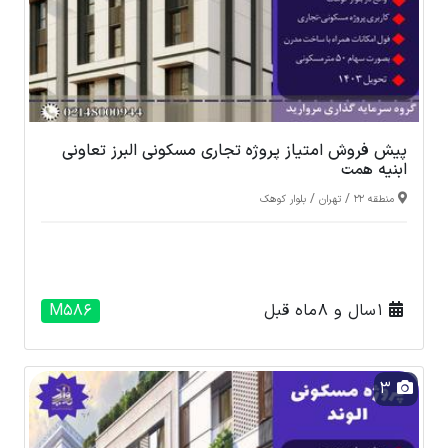
پیش فروش امتیاز پروژه تجاری مسکونی البرز تعاونی
ابنیه همت
/
/
منطقه 22
تهران
بلوار کوهک
1 سال و 8 ماه قبل
M586
3