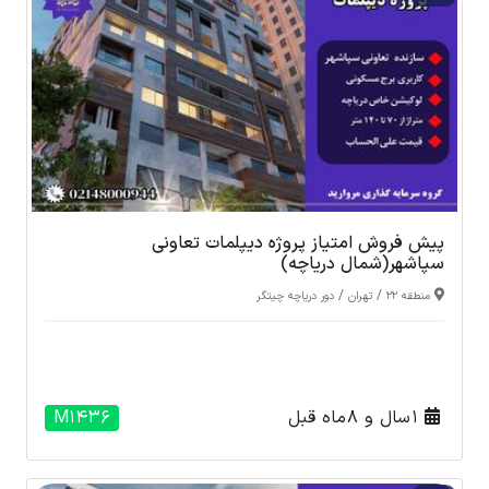
پیش فروش امتیاز پروژه دیپلمات تعاونی
سپاشهر(شمال دریاچه)
/
/
منطقه 22
تهران
دور دریاچه چیتگر
1 سال و 8 ماه قبل
M1436