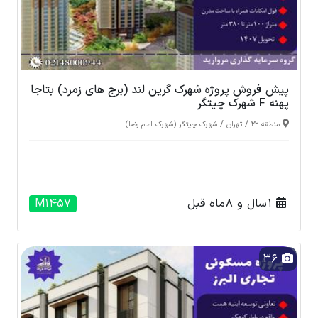
پیش فروش پروژه شهرک گرین لند (برج های زمرد) بتاجا
پهنه F شهرک چیتگر
/
/
منطقه 22
تهران
شهرک چیتگر (شهرک امام رضا)
1 سال و 8 ماه قبل
M1457
36