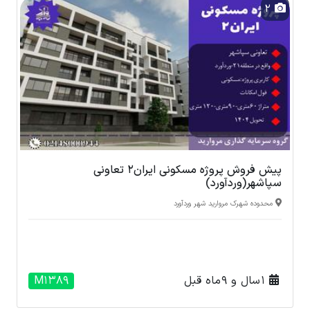
2
پیش فروش پروژه مسکونی ایران2 تعاونی
سپاشهر(وردآورد)
محدوده شهرک مروارید شهر وردآورد
1 سال و 9 ماه قبل
M1389