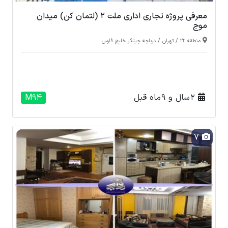
معرفی پروژه تجاری اداری ملت 2 (لتمان کن) میدان
موج
/
/
منطقه 22
تهران
دریاچه چیتگر خلیج فارس
2 سال و 9 ماه قبل
M94
7