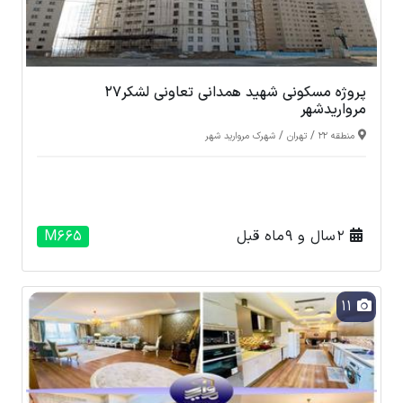
پروژه مسکونی شهید همدانی تعاونی لشکر27
مرواریدشهر
/
/
منطقه 22
تهران
شهرک مروارید شهر
2 سال و 9 ماه قبل
M665
11