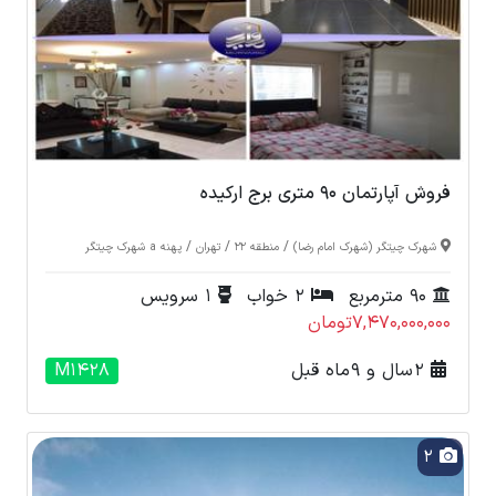
فروش آپارتمان 90 متری برج ارکیده
/
/
/
شهرک چیتگر (شهرک امام رضا)
منطقه 22
تهران
پهنه a شهرک چیتگر
90 مترمربع
2 خواب
1 سرویس
7,470,000,000تومان
2 سال و 9 ماه قبل
M1428
2