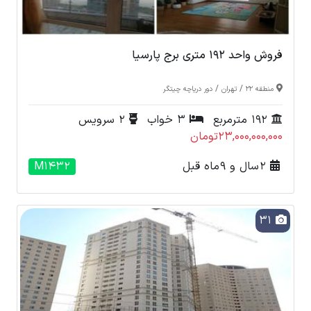
فروش واحد 192 متری برج پارسیا
/
/
منطقه 22
تهران
دور دریاچه چیتگر
192 مترمربع
3 خواب
2 سرویس
23,000,000,000تومان
2 سال و 9 ماه قبل
M1432
31