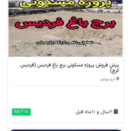
پیش فروش پروژه مسکونی برج باغ فردیس (فردیس
کرج)
کرج مهرشهر
2 سال و 11 ماه قبل
M1318