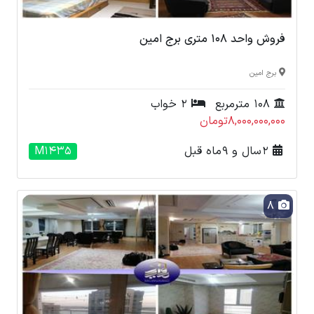
فروش واحد 108 متری برج امین
برج امین
108 مترمربع
2 خواب
8,000,000,000تومان
2 سال و 9 ماه قبل
M1435
8