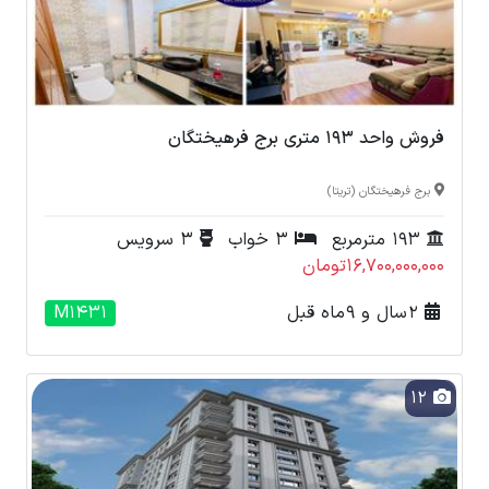
فروش واحد 193 متری برج فرهیختگان
برج فرهیختگان (تریتا)
193 مترمربع
3 خواب
3 سرویس
16,700,000,000تومان
2 سال و 9 ماه قبل
M1431
12