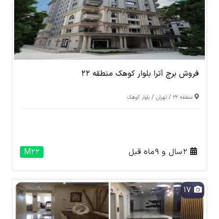
فروش برج آترا بلوار کوهک منطقه 22
/
/
منطقه 22
تهران
بلوار کوهک
2 سال و 9 ماه قبل
M22
17