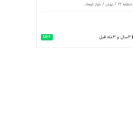
/
/
منطقه 22
تهران
بلوار کوهک
3 سال و 3 ماه قبل
M26