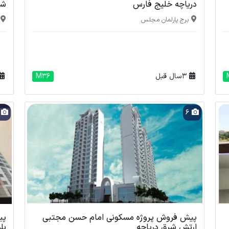
دریاچه خلیج فارس
شه
برج پارلمان مجلس
3 سال قبل
M36
7
6
پیش فروش پروژه مسکونی امام حسن مجتبی
ارتش شرق دریاچه
بل