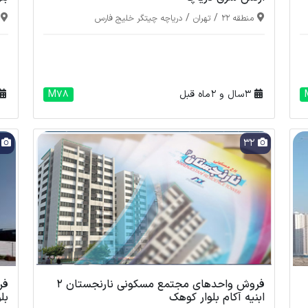
/
/
منطقه 22
تهران
دریاچه چیتگر خلیج فارس
3 سال و 2 ماه قبل
M78
0
32
فروش واحدهای مجتمع مسکونی نارنجستان 2
ابنیه آکام بلوار کوهک
بل