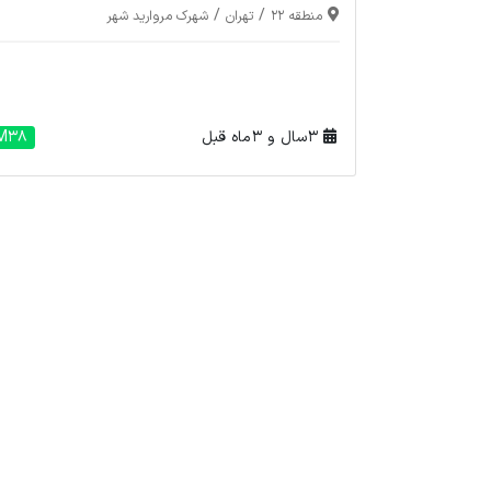
/
/
منطقه 22
تهران
شهرک مروارید شهر
3 سال و 3 ماه قبل
M38