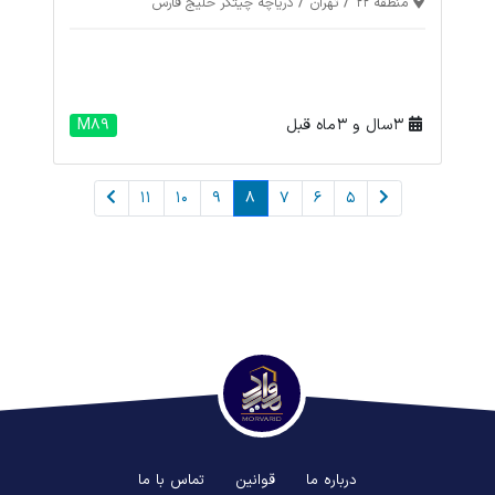
/
/
منطقه 22
تهران
دریاچه چیتگر خلیج فارس
3 سال و 3 ماه قبل
M89
11
10
9
8
7
6
5
درباره ما
قوانین
تماس با ما