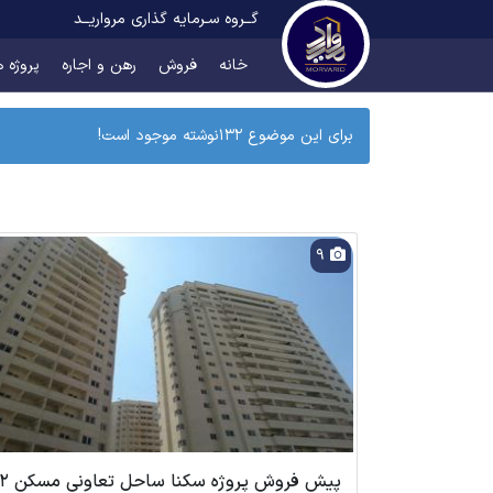
گــروه سـرمایه گذاری مرواریــد
خانه
فروش
رهن و اجاره
پروژه ه
برای این موضوع 132نوشته موجود است!
9
پیش فروش پروژه سکنا س