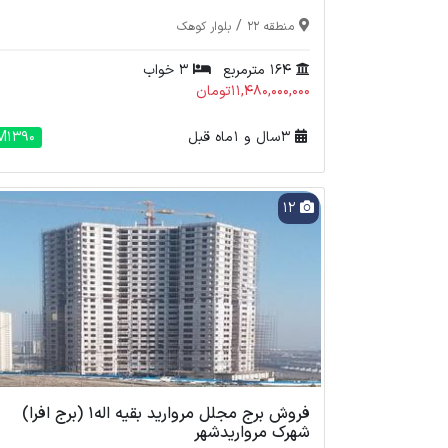
/
منطقه 22
بلوار کوهک
164 مترمربع
3 خواب
11,480,000,000تومان
3 سال و 1 ماه قبل
M1390
12
فروش برج مجلل مروارید بقیه اله1 (برج افرا)
شهرک مرواریدشهر