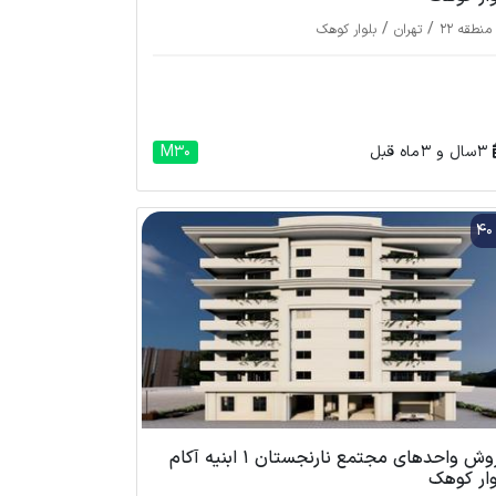
/
/
منطقه 22
تهران
بلوار کوهک
3 سال و 3 ماه قبل
M30
4
فروش واحدهای مجتمع نارنجستان 1 ابنیه آکام
وار کوهک