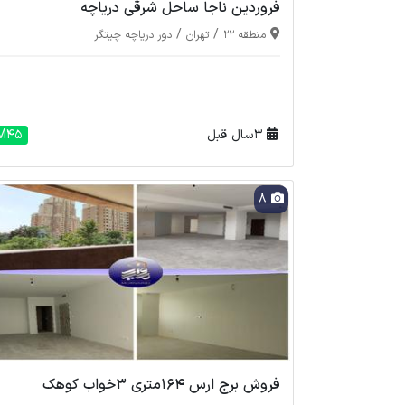
فروردین ناجا ساحل شرقی دریاچه
/
/
منطقه 22
تهران
دور دریاچه چیتگر
3 سال قبل
M45
8
فروش برج ارس 164متری 3خواب کوهک