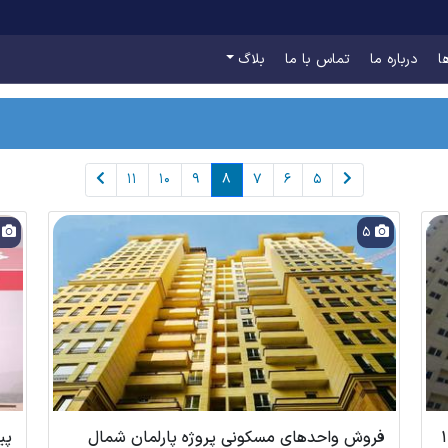
ا
درباره ما
تماس با ما
بلاگ
11
10
9
8
7
6
5
9
5
احل تعاونی مسکن 12
فروش واحدهای مسکونی پروژه پارلمان شمال
پی