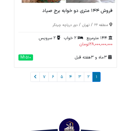
فروش 144 متری دو خوابه برج صیاد
/
/
منطقه 22
تهران
دور دریاچه چیتگر
144 مترمربع
2 خواب
2 سرویس
28,000,000,000تومان
3 ماه و 3 هفته قبل
M1510
7
6
5
4
3
2
1