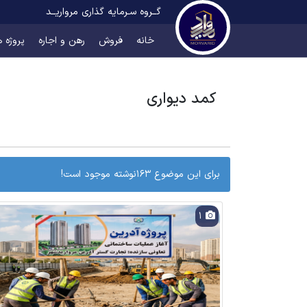
گــروه سـرمایه گذاری مرواریــد
خانه
فروش
رهن و اجاره
پروژه ه
کمد دیواری
برای این موضوع 163نوشته موجود است!
1