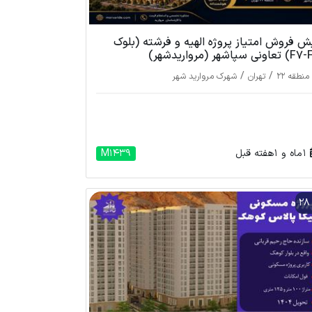
ش فروش امتیاز پروژه الهیه و فرشته (بلوک
اونی سپاشهر (مرواریدشهر)
/
/
منطقه 22
تهران
شهرک مروارید شهر
1 ماه و 1 هفته قبل
M1439
2