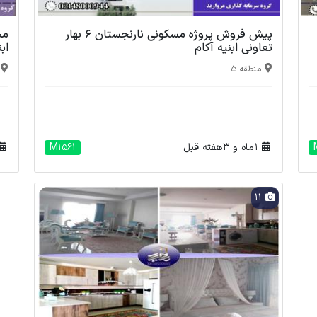
پیش فروش پروژه مسکونی نارنجستان 6 بهار
تعاونی ابنیه آکام
اب
منطقه 5
1 ماه و 3 هفته قبل
M1561
11