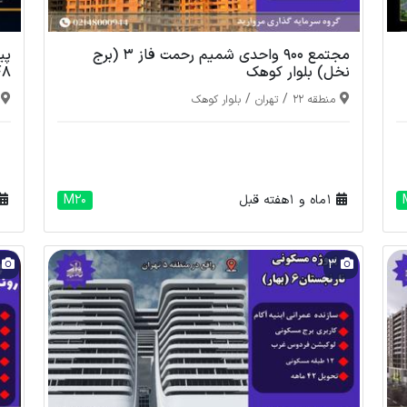
مجتمع 900 واحدی شمیم رحمت فاز 3 (برج
پی
نخل) بلوار کوهک
F7-F8) تع
/
/
منطقه 22
تهران
بلوار کوهک
1 ماه و 1 هفته قبل
M20
8
3