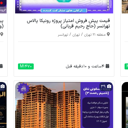
قیمت پیش فروش امتیاز پروژه رونیکا پالاس
تهرانسر (حاج رحیم قربانی)
(و
/
/
منطقه 21 تهران
تهران
تهرانسر
4 ساعت و 10 دقیقه قبل
M1470
9
39