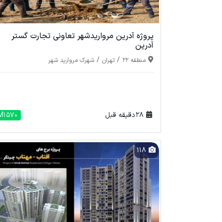
پروژه آدرین مرواریدشهر تعاونی تجارت گستر
آدرین
/
/
منطقه 22
تهران
شهرک مروارید شهر
28 دقیقه قبل
M1570
118