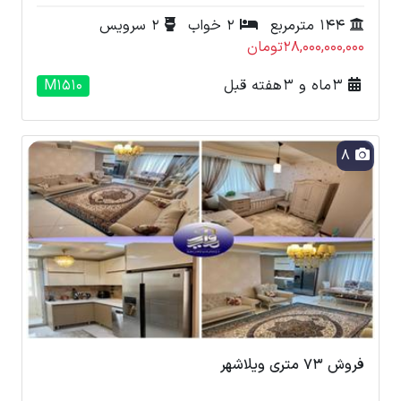
144 مترمربع
2 خواب
2 سرویس
28,000,000,000تومان
3 ماه و 3 هفته قبل
M1510
8
فروش 73 متری ویلاشهر