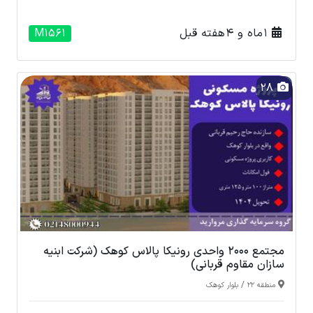
1 ماه و 4 هفته قبل
M1561
28
مجتمع 2000 واحدی رونیکا پالاس کوهک (شرکت ابنیه
سازان مقاوم قربانی)
/
منطقه 22
بلوار کوهک