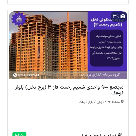
39
مجتمع 900 واحدی شمیم رحمت فاز 3 (برج نخل) بلوار
کوهک
/
/
منطقه 22
تهران
بلوار کوهک