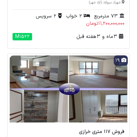
شهرک سروآزاد (آزاد شهر)
73 مترمربع
2 خواب
2 سرویس
11,200,000,000تومان
3 ماه و 3 هفته قبل
M1522
19
فروش 117 متری خرازی