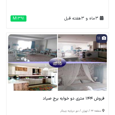
3 ماه و 3 هفته قبل
M1391
11
فروش 144 متری دو خوابه برج صیاد
/
/
منطقه 22
تهران
دور دریاچه چیتگر