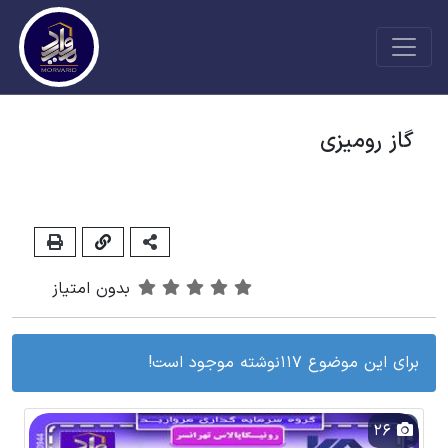
گاز رومیزی
بدون امتیاز
برای این موضوع 117نوشته موجود است!
26